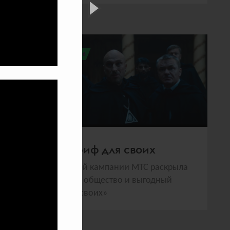
всего голосов:
306
МТС | Тариф для своих
В новогодней кампании МТС раскрыла
своё тайное общество и выгодный
тариф «для своих»