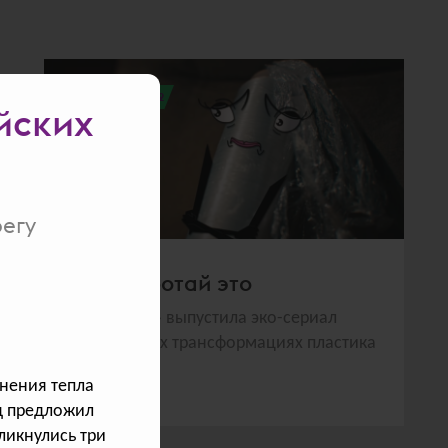
всего голосов:
392
йских
егу
Переработай это
«Пятёрочка» выпустила эко-сериал
о внутренних трансформациях пластика
анения тепла
нд предложил
ликнулись три