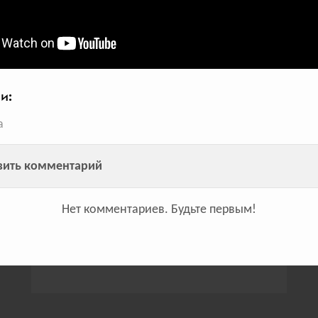
всего голосов:
277
и:
а
вить комментарий
Кошмары музыкантов
МТС и Zebra Hero показали страхи
Нет комментариев.
Будьте первым!
Моргенштерна, Ивана Дорна и рэпера
Хаски