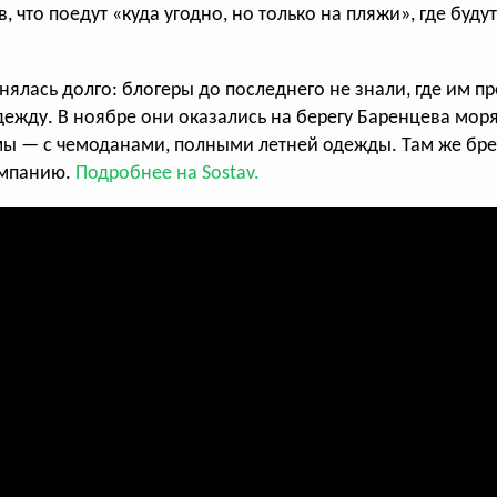
, что поедут «куда угодно, но только на пляжи», где буду
всего голосов:
364
нялась долго: блогеры до последнего не знали, где им п
дежду. В ноябре они оказались на берегу Баренцева мор
мы — с чемоданами, полными летней одежды. Там же бре
ампанию.
Подробнее на Sostav.
МТС | Тарифище
МТС запустила рекламу «Тарифища», для
которой требуется «абсурдоперевод»