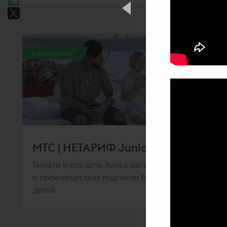
всего голосов:
343
МТС | НЕТАРИФ Junior
Тимати и его дочь Алиса рассказали
о преимуществах подписки МТС для
детей