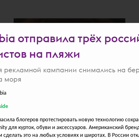
всего голосов:
419
bia отправила трёх росси
стов на пляжи
я рекламной кампании снимались на бер
а моря
Далёким близким
bia
Splat и Panda Digital собрали 7 поводов
ide
сказать спасибо своим родным, которых
нет рядом
ласила блогеров протестировать новую технологию сохр
inity для курток, обуви и аксессуаров. Американский бре
сделать это на любых условиях и широтах. В России отк