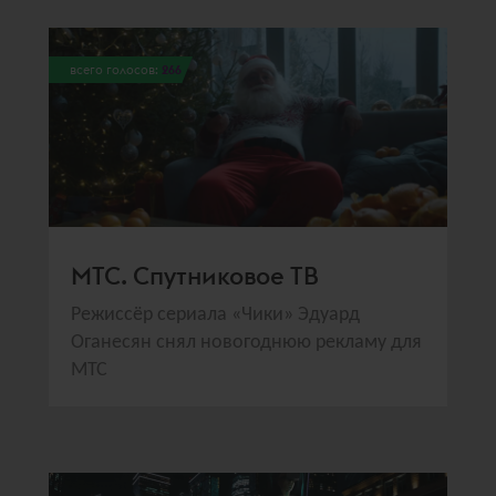
всего голосов:
266
МТС. Спутниковое ТВ
Режиссёр сериала «Чики» Эдуард
Оганесян снял новогоднюю рекламу для
МТС