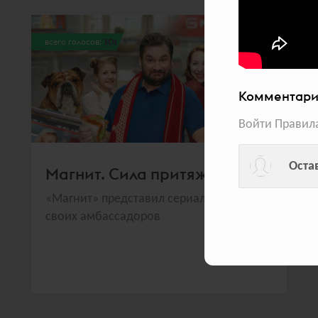
всего голосов:
301
Комментари
Войти
Правил
Оста
Магнит. Сила притяжения
«Магнит» представил сериал о жизни
своих амбассадоров