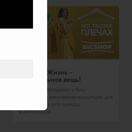
всего голосов:
272
BigShop. Жизнь –
удивительная вещь!
Команда «Штольцман и Кац»
разработала креативную концепцию для
федеральной сети одежды
и аксессуаров