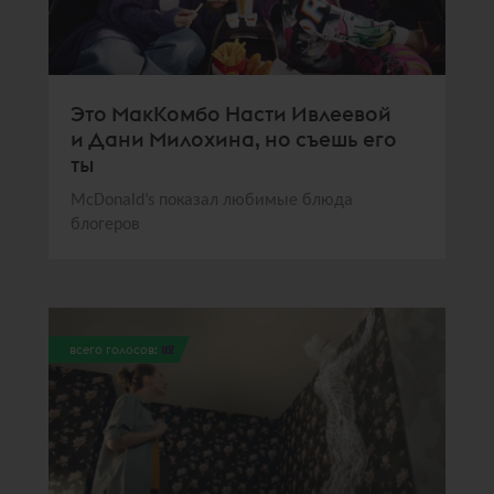
Это МакКомбо Насти Ивлеевой
и Дани Милохина, но съешь его
ты
McDonald’s показал любимые блюда
блогеров
всего голосов:
112