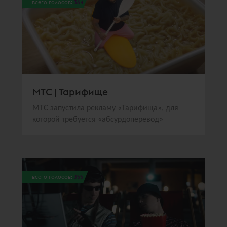
всего голосов:
364
МТС | Тарифище
МТС запустила рекламу «Тарифища», для
которой требуется «абсурдоперевод»
всего голосов:
355