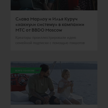
Слава Марлоу и Илья Куруч
«хакнули систему» в кампании
МТС от BBDO Moscow
Креаторы проиллюстрировали идею
семейной подписки с помощью пэкшотов
всего голосов:
343