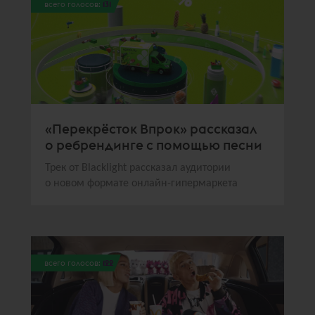
всего голосов:
131
«Перекрёсток Впрок» рассказал
о ребрендинге с помощью песни
Трек от Blacklight рассказал аудитории
о новом формате онлайн-гипермаркета
всего голосов:
122