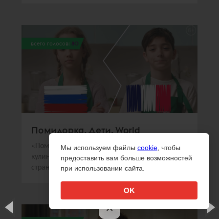
всего голосов:
80
Помидорка. Дети. World
«Помидорка» и Sorry,Guys.Media создали
Мы используем файлы
cookie
, чтобы
кулинарное шоу, в котором дети из разных
предоставить вам больше возможностей
стран готовили национальные блюда
при использовании сайта.
OK
×