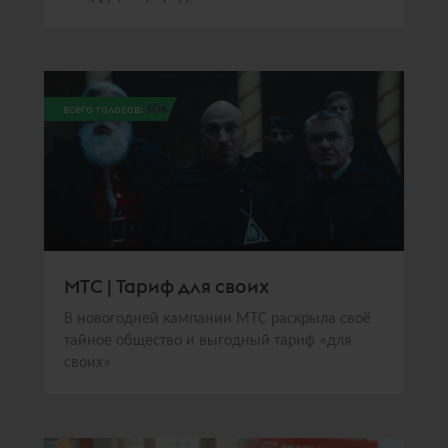
всего голосов:
306
МТС | Тариф для своих
В новогодней кампании МТС раскрыла своё
тайное общество и выгодный тариф «для
своих»