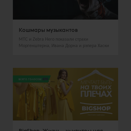
Кошмары музыкантов
МТС и Zebra Hero показали страхи
Моргенштерна, Ивана Дорна и рэпера Хаски
всего голосов:
272
BigShop. Жизнь – удивительная