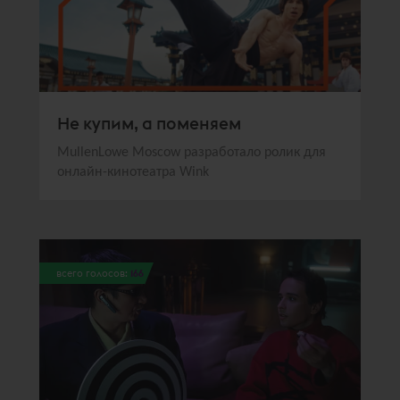
Не купим, а поменяем
MullenLowe Moscow разработало ролик для
онлайн-кинотеатра Wink
всего голосов:
166