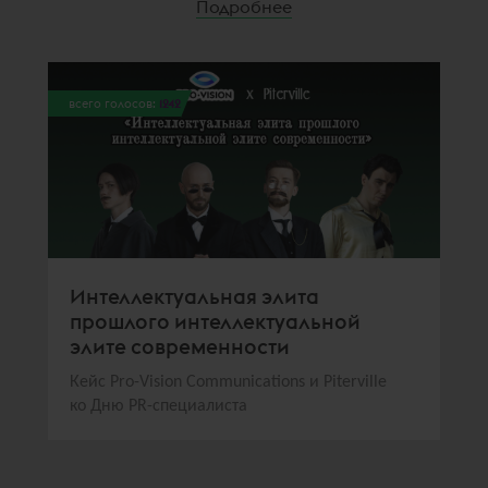
Подробнее
всего голосов:
1242
Интеллектуальная элита
прошлого интеллектуальной
элите современности
Кейс Pro-Vision Communications и Piterville
ко Дню PR-специалиста