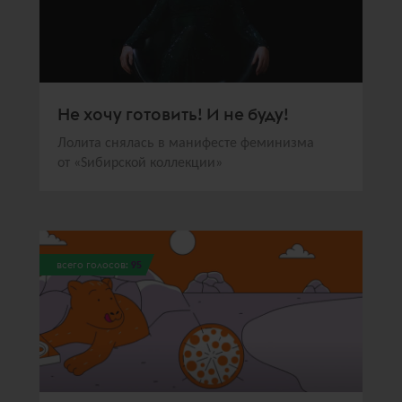
Не хочу готовить! И не буду!
Лолита снялась в манифесте феминизма
от «Sибирской коллекции»
всего голосов:
95