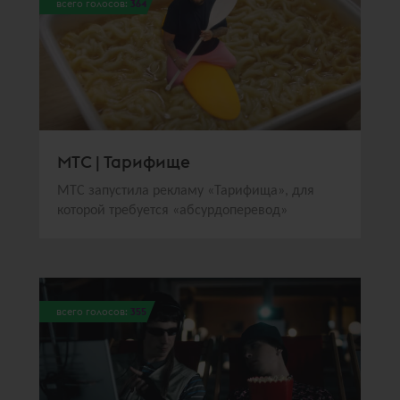
всего голосов:
364
МТС | Тарифище
МТС запустила рекламу «Тарифища», для
которой требуется «абсурдоперевод»
всего голосов:
355