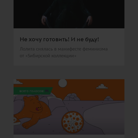
Не хочу готовить! И не буду!
Лолита снялась в манифесте феминизма
от «Sибирской коллекции»
всего голосов:
95