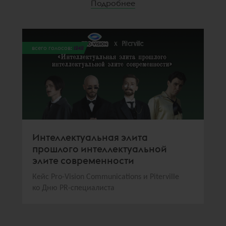
Подробнее
всего голосов:
1242
Интеллектуальная элита
прошлого интеллектуальной
элите современности
Кейс Pro-Vision Communications и Piterville
ко Дню PR-специалиста