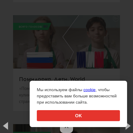
всего голосов:
80
Помидорка. Дети. World
«Помидорка» и Sorry,Guys.Media создали
Мы используем файлы
cookie
, чтобы
кулинарное шоу, в котором дети из разных
предоставить вам больше возможностей
стран готовили национальные блюда
при использовании сайта.
OK
×