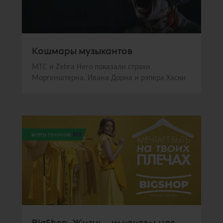
Кошмары музыкантов
МТС и Zebra Hero показали страхи
Моргенштерна, Ивана Дорна и рэпера Хаски
всего голосов:
272
BigShop. Жизнь – удивительная