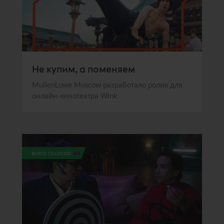
Не купим, а поменяем
MullenLowe Moscow разработало ролик для
онлайн-кинотеатра Wink
всего голосов:
166