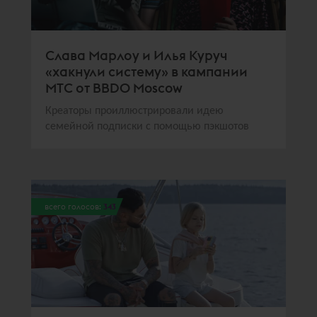
Слава Марлоу и Илья Куруч
«хакнули систему» в кампании
МТС от BBDO Moscow
Креаторы проиллюстрировали идею
семейной подписки с помощью пэкшотов
всего голосов:
343