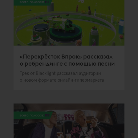
всего голосов:
131
«Перекрёсток Впрок» рассказал
о ребрендинге с помощью песни
Трек от Blacklight рассказал аудитории
о новом формате онлайн-гипермаркета
всего голосов:
122