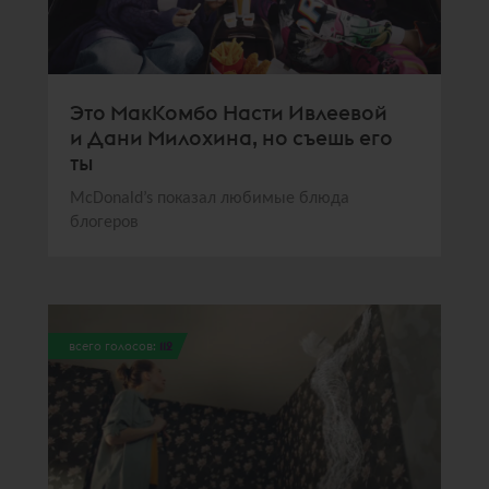
Это МакКомбо Насти Ивлеевой
и Дани Милохина, но съешь его
ты
McDonald’s показал любимые блюда
блогеров
всего голосов:
112