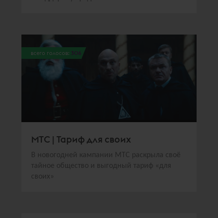
всего голосов:
306
МТС | Тариф для своих
В новогодней кампании МТС раскрыла своё
тайное общество и выгодный тариф «для
своих»