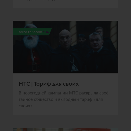
всего голосов:
306
МТС | Тариф для своих
В новогодней кампании МТС раскрыла своё
тайное общество и выгодный тариф «для
своих»