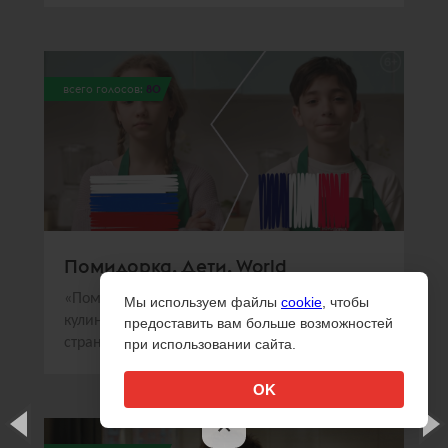
всего голосов:
80
Помидорка. Дети. World
«Помидорка» и Sorry,Guys.Media создали
Мы используем файлы
cookie
, чтобы
кулинарное шоу, в котором дети из разных
предоставить вам больше возможностей
стран готовили национальные блюда
при использовании сайта.
OK
×