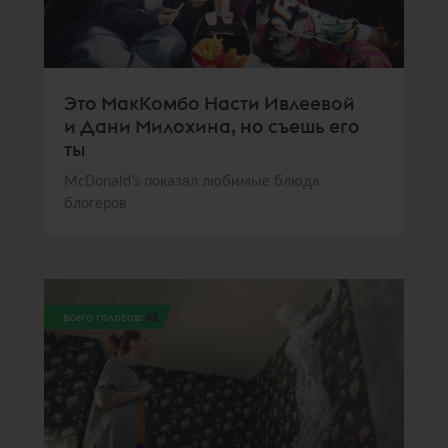
Это МакКомбо Насти Ивлеевой
и Дани Милохина, но съешь его
ты
McDonald’s показал любимые блюда
блогеров
всего голосов:
112