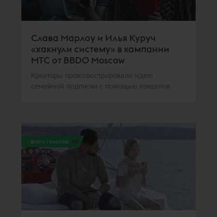
Слава Марлоу и Илья Куруч
«хакнули систему» в кампании
МТС от BBDO Moscow
Креаторы проиллюстрировали идею
семейной подписки с помощью пэкшотов
всего голосов:
343