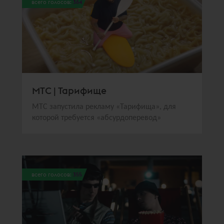
всего голосов:
364
МТС | Тарифище
МТС запустила рекламу «Тарифища», для
которой требуется «абсурдоперевод»
всего голосов:
355