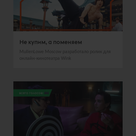
Не купим, а поменяем
MullenLowe Moscow разработало ролик для
онлайн-кинотеатра Wink
всего голосов:
166