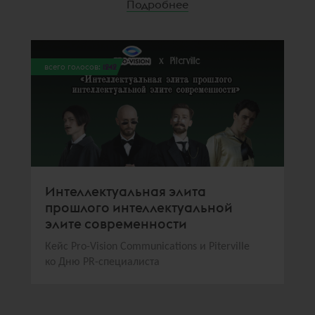
Подробнее
всего голосов:
1242
Интеллектуальная элита
прошлого интеллектуальной
элите современности
Кейс Pro-Vision Communications и Piterville
ко Дню PR-специалиста