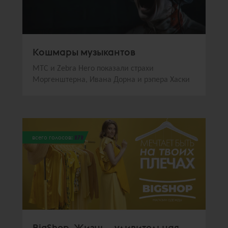
Кошмары музыкантов
МТС и Zebra Hero показали страхи
Моргенштерна, Ивана Дорна и рэпера Хаски
всего голосов:
272
BigShop. Жизнь – удивительная