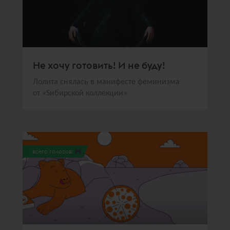
Не хочу готовить! И не буду!
Лолита снялась в манифесте феминизма
от «Sибирской коллекции»
всего голосов:
95