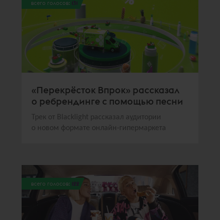
всего голосов:
131
«Перекрёсток Впрок» рассказал
о ребрендинге с помощью песни
Трек от Blacklight рассказал аудитории
о новом формате онлайн-гипермаркета
всего голосов:
122