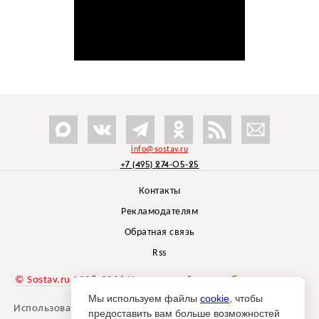
info@sostav.ru
+7 (495) 274-05-25
Контакты
Рекламодателям
Обратная связь
Rss
© Sostav.ru
1998-2026 Независимый проект
брендингового
агентства Depot
Мы используем файлы
cookie
, чтобы
Использование материалов Sostav.ru допустимо только при
предоставить вам больше возможностей