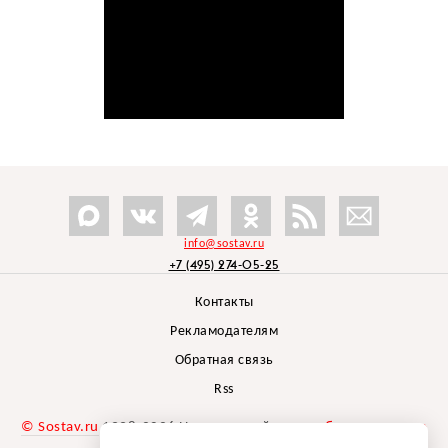
info@sostav.ru
+7 (495) 274-05-25
Контакты
Рекламодателям
Обратная связь
Rss
© Sostav.ru
1998-2026 Независимый проект
брендингового
агентства Depot