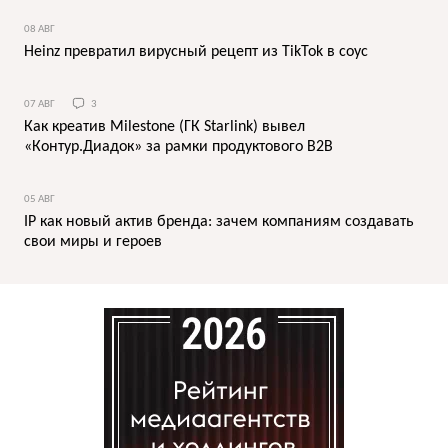
08 АВГ
Heinz превратил вирусный рецепт из TikTok в соус
07 АВГ
3
Как креатив Milestone (ГК Starlink) вывел
«Контур.Диадок» за рамки продуктового B2B
05 АВГ
IP как новый актив бренда: зачем компаниям создавать
свои миры и героев