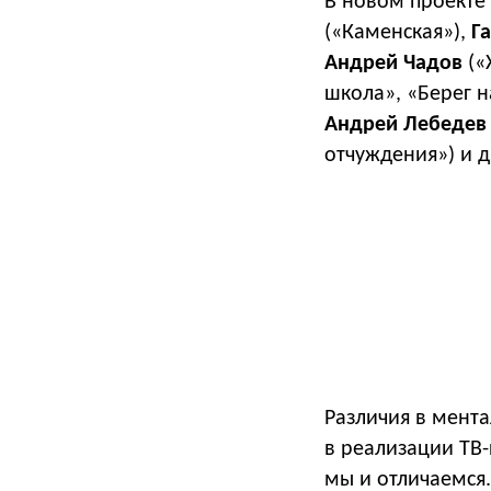
В новом проекте 
(«Каменская»),
Г
Андрей Чадов
(«
школа», «Берег 
Андрей Лебеде
отчуждения») и д
Различия в мента
в реализации ТВ-
мы и отличаемся.