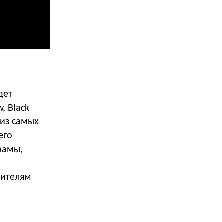
дет
, Black
 из самых
его
рамы,
жителям