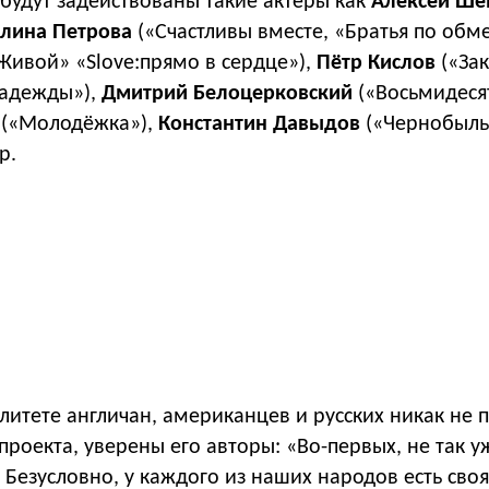
будут задействованы такие актеры как
Алексей Ше
алина Петрова
(«Счастливы вместе, «Братья по обме
Живой» «Slove:прямо в сердце»),
Пётр Кислов
(«За
надежды»),
Дмитрий Белоцерковский
(«Восьмидеся
в
(«Молодёжка»),
Константин Давыдов
(«Чернобыль
р.
литете англичан, американцев и русских никак не
проекта, уверены его авторы: «Во-первых, не так у
 Безусловно, у каждого из наших народов есть своя