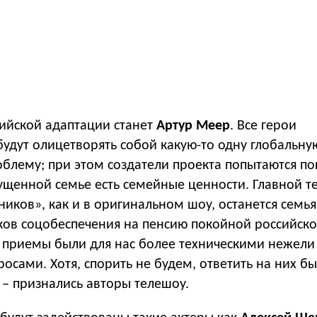
ийской адаптации станет
Артур Меер
. Все герои
удут олицетворять собой какую-то одну глобальну
блему; при этом создатели проекта попытаются пок
пущенной семье есть семейные ценности. Главной т
ников», как и в оригинальном шоу, останется семья
ков соцобеспечения на пенсию покойной российско
 приемы были для нас более техническими нежели
осами. Хотя, спорить не будем, ответить на них б
 – признались авторы телешоу.