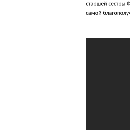
старшей сестры Ф
самой благополуч