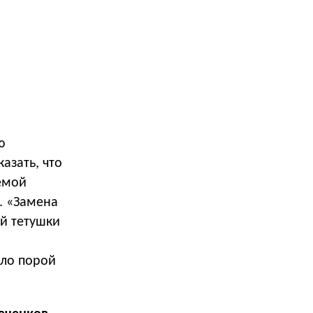
ю
азать, что
емой
. «Замена
й тетушки
ыло порой