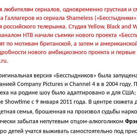
я любителям сериалов, одновременно грустная и 
а Галлагеров из сериала Shameless («Бесстыдники»
 российского телерынка. Студия Yellow, Black and 
еканалом НТВ начали съемки нового проекта «Бесст
ят по мотивам британской, а затем и американско
дробности нового амбициозного проекта и первые 
.ru.
ригинальная версия «Бесстыдников» была запущен
нией Company Pictures и Channel 4 в в 2004 году. 
пеха на родине шоу было адаптировано и для США;
е Showtime с 9 января 2011 года.
В центре сюжета
детная семья, брошенная на произвол судьбы нарк
ически забытая непутевым отцом-алкоголиком
Фрэ
еро детей учатся выживать самостоятельно под пр