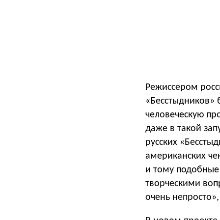
Режиссером росс
«Бесстыдников» б
человеческую про
даже в такой за
русских «Бесстыд
американских че
и тому подобные
творческими вопр
очень непросто»,