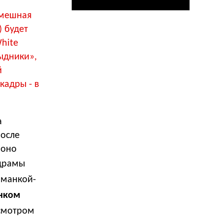
смешная
) будет
White
ыдники»,
й
кадры - в
а
После
 оно
 драмы
оманкой-
нком
исмотром