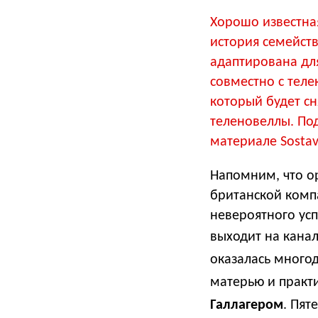
Хорошо известна
история семейств
адаптирована для
совместно с тел
который будет сн
теленовеллы. По
материале Sostav
Напомним, что о
британской компа
невероятного ус
выходит на канал
оказалась много
матерью и практ
Галлагером
. Пят