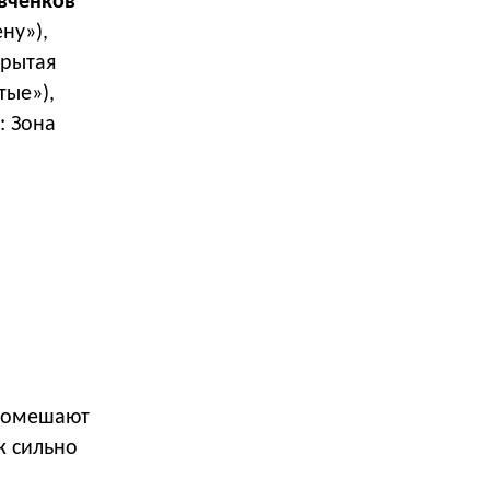
вченков
ну»),
крытая
тые»),
: Зона
 помешают
ж сильно