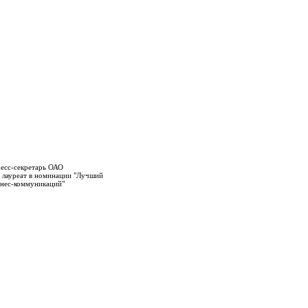
ресс-секретарь ОАО
- лауреат в номинации "Лучший
знес-коммуникаций"