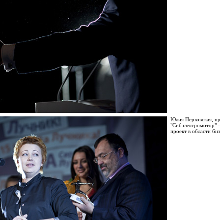
Юлия Перковская, п
"Сибэлектромотор" 
проект в области би