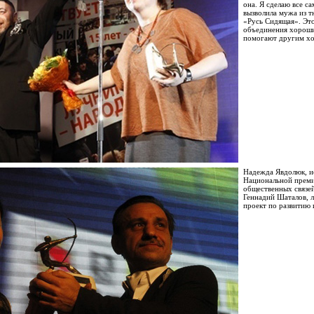
она. Я сделаю все с
вызволила мужа из т
«Русь Сидящая». Эт
объединения хорош
помогают другим хо
Надежда Явдолюк, и
Национальной преми
общественных связе
Геннадий Шаталов, 
проект по развитию