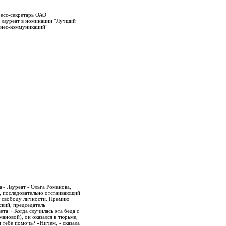
ресс-секретарь ОАО
- лауреат в номинации "Лучший
знес-коммуникаций"
» Лауреат - Ольга Романова,
, последовательно отстаивающий
и свободу личности. Премию
кий, председатель
ета: «Когда случилась эта беда с
ановой), он оказался в тюрьме,
м тебе помочь? «Ничем, - сказала