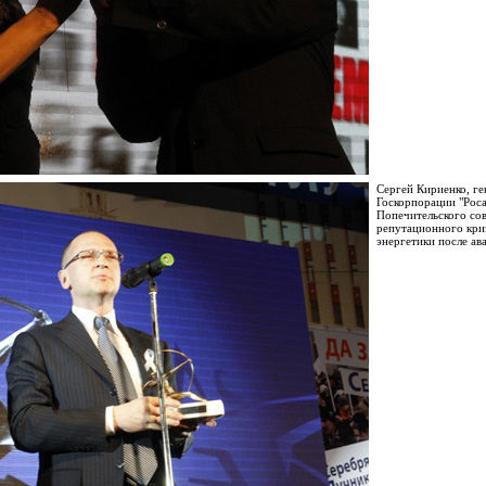
Сергей Кириенко, г
Госкорпорации "Рос
Попечительского сов
репутационного кри
энергетики после ав