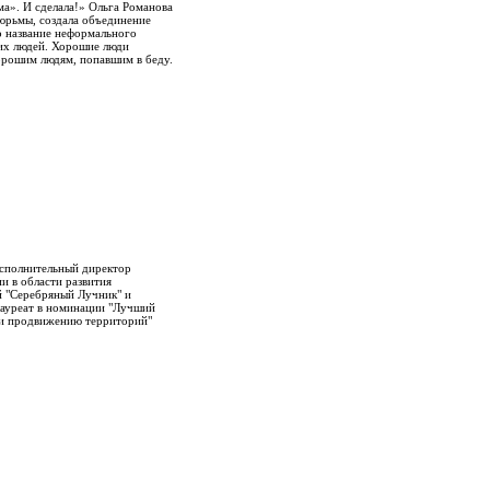
ама». И сделала!» Ольга Романова
юрьмы, создала объединение
о название неформального
их людей. Хорошие люди
рошим людям, попавшим в беду.
сполнительный директор
и в области развития
й "Серебряный Лучник" и
лауреат в номинации "Лучший
 и продвижению территорий"