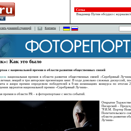
Сотка
Владимир Путин обсудил с журналист
елать домашней страницей
Контакты
к»: Как это было
ортаж с национальной премии в области развития общественных связей
дила
национальная премия в области развития общественных связей «Серебряный Лучник
бличных лекций и три авторские презентации книг. В ходе довольно сложных дискуссий, п
вета и жюри премии определили победителей в 9-ми номинациях конкурса по итогам 2
дения лауреатов национальной премии «Серебряный Лучник».
ая премия в области PR – в фоторепортаже с места событий.
Открытие Торжестве
Писарский – Предсе
"Р.И.М. Портер Нове
Попечительского со
области развития о
Лучник»