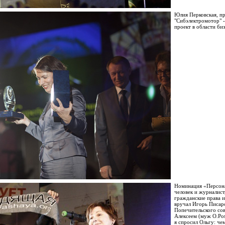
Юлия Перковская, п
"Сибэлектромотор" 
проект в области би
Номинация «Персона
человек и журналист
гражданские права 
вручал Игорь Писарс
Попечительского сов
Алексеем (муж О.Ром
я спросил Ольгу: че