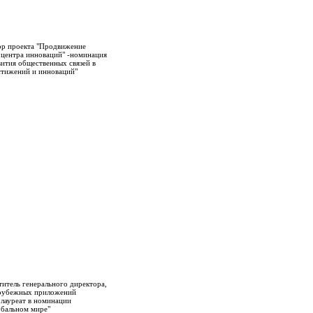
ор проекта "Продвижение
 центра инноваций" -номинация
ития общественных связей в
стижений и инноваций"
титель генерального директора,
арубежных приложений
 лауреат в номинации
обальном мире"