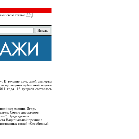
124
ами свою статью
». В течение двух дней эксперты
осле проведения публичной защиты
011 года. 16 февраля состоялась
нной церемонии. Игорь
датель Совета директоров
лли", Председатель
вета Национальной премии в
бщественных связей «Серебряный