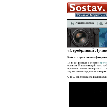
Реклама на Sostav.ru
Сд
«Серебряный Лучни
Sostav.ru представляет фотореп
14 и 15 февраля в Москве
прохо
оценили 80 презентаций, пять пу
проектов, члены экспертного со
торжественная церемония награж
О том, как проходила национальн