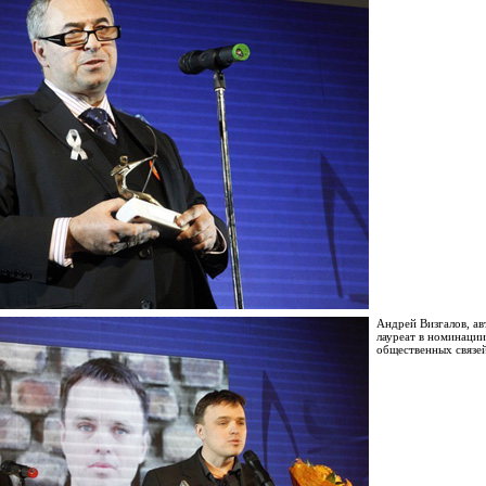
Андрей Визгалов, ав
лауреат в номинации
общественных связе