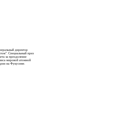
енеральный директор
атом". Специальный приз
ета за преодоление
зиса мировой атомной
арии на Фукусиме.