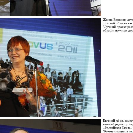
Жанна Вороная, авт
Томской области как
"Лучший проект разв
области научных до
Евгений Абов, замес
главный редактор з
«Российская Газета»
"Коммуникации в гл