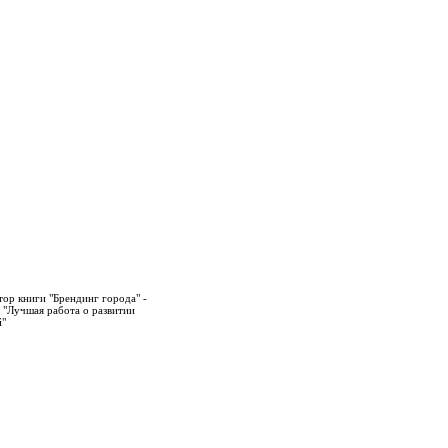
тор книги "Брендинг города" -
 "Лучшая работа о развитии
й"