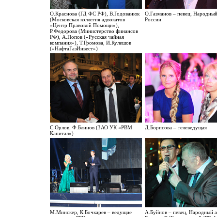
О.Краснова (ГД ФС РФ), В.Годованюк
О.Газманов – певец, Народный
(Московская коллегия адвокатов
России
«Центр Правовой Помощи»),
Р.Федорова (Министерство финансов
РФ), А.Попов («Русская чайная
компания»), Т.Громова, И.Кулешов
(«НафтаГазИнвест»)
С.Орлов, Ф.Блинов (ЗАО УК «РВМ
Д.Борисова – телеведущая
Капитал»)
М.Минскер, К.Бочкарев – ведущие
А.Буйнов – певец, Народный 