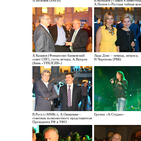
А.Воловик (РАЕН)
В.Копылов («Закон и инвестиц
А.Попов («Русская чайная ком
А.Казаков (Финансово-банковский
Лада Дэнс – певица, актриса,
совет СНГ), гость вечера, А.Вихров
Н.Черепова (РБК)
(Банк «УРАЛСИБ»)
В.Руга («ММК»), А.Овакимян -
Группа «А-Студио»
советник полномочного представителя
Президента РФ в УФО