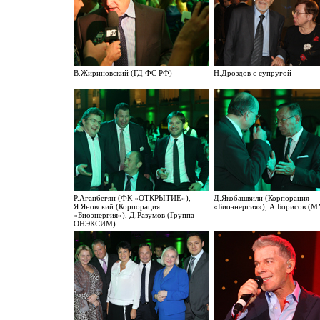
В.Жириновский (ГД ФС РФ)
Н.Дроздов с супругой
Р.Аганбегян (ФК «ОТКРЫТИЕ»),
Д.Якобашвили (Корпорация
Я.Яновский (Корпорация
«Биоэнергия»), А.Борисов (
«Биоэнергия»), Д.Разумов (Группа
ОНЭКСИМ)