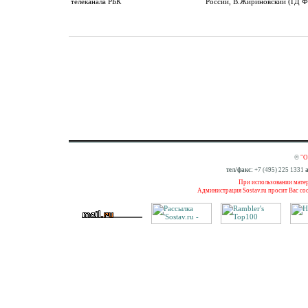
телеканала РБК
России, В.Жириновский (ГД 
©
"О
тел/факс:
+7 (495) 225 1331
а
При использовании матери
Администрация Sostav.ru просит Вас со