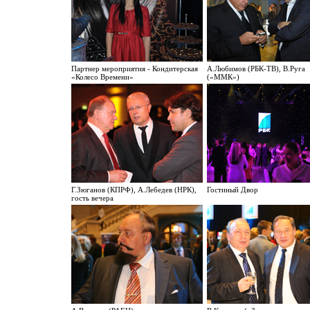
Партнер мероприятия - Кондитерская
А.Любимов (РБК-ТВ), В.Руга
«Колесо Времени»
(«ММК»)
Г.Зюганов (КПРФ), А.Лебедев (НРК),
Гостиный Двор
гость вечера