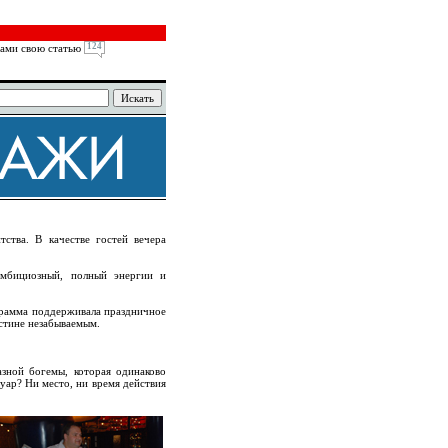
124
ами свою статью
ства. В качестве гостей вечера
амбициозный, полный энергии и
ограмма поддерживала праздничное
истине незабываемым.
зной богемы, которая одинаково
дуар? Ни место, ни время действия