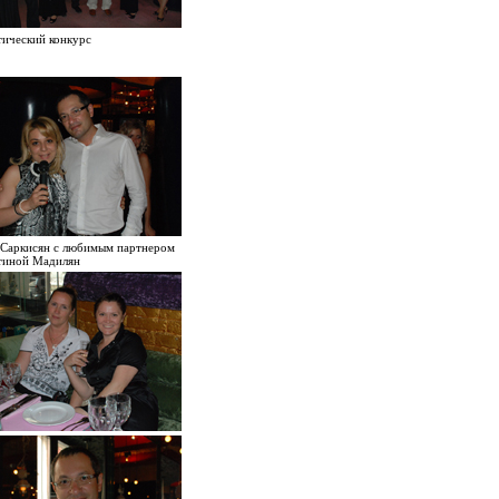
тический конкурс
 Саркисян с любимым партнером
тиной Мадилян