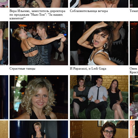
Вера Ильенко, заместитель директора
Соблазнительница вечера
Тема
по продажам "Нью-Тон": "За наших
клиентов!"
Страстные танцы
И Paparazzi, и Ledi Gaga
Овик
Крис