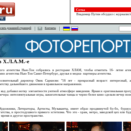
Сотка
Владимир Путин обсудил с журналист
елать домашней страницей
Контакты
в Х.Л.А.М.-е
ного агентства Нью-Тон собрались в ресторане ХЛАМ, чтобы отметить 16- летие агент
мно агентства Нью-Тон Санкт-Петербург, друзья и медиа- партнеры агентства.
олнительный директор Овик Саркисян: "16 лет - прекрасный возраст: интересный, 
нтству дальнейшего движения в правильном направлении.
 код добавил нотку элегантности уютной атмосфере заведения. Яркая и оригинальная пр
вечера: интеллектуальные игры, зажигательные танцы и черно-белое кино сделали вечер по
 Художники, Литераторы, Артисты, Музыканты, имеет образ продвинутой бо-бо, буржуа
атства, и простодушного прямого эстетизма. Что это - храм, метро, заводской цех или бу
 время и другое пространство.