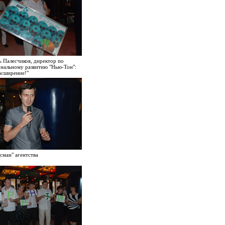
 Палесчиков, директор по
ональному развитию "Нью-Тон":
асширение!"
сман" агентства