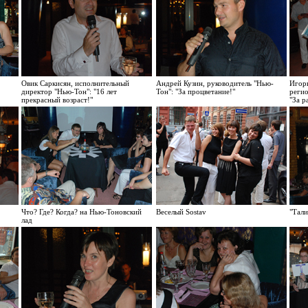
Овик Саркисян, исполнительный
Андрей Кузин, руководитель "Нью-
Игорь
директор "Нью-Тон": "16 лет
Тон": "За процветание!"
реги
прекрасный возраст!"
"За р
Что? Где? Когда? на Нью-Тоновский
Веселый Sostav
"Тали
лад