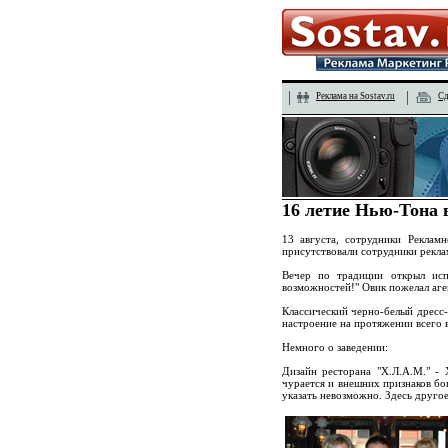
Реклама на Sostav.ru
Сд
16 летие Нью-Тона 
13 августа, сотрудники Реклам
присутствовали сотрудники рекла
Вечер по традиции открыл исп
возможностей!" Овик пожелал аге
Классический черно-белый дресс-
настроение на протяжении всего 
Немного о заведении:
Дизайн ресторана "Х.Л.А.М." -
чурается и внешних признаков бог
указать невозможно. Здесь другое