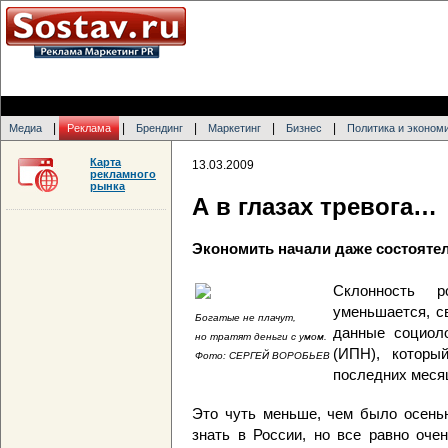
|
|
|
|
|
Медиа
Реклама
Брендинг
Маркетинг
Бизнес
Политика и эконом
Карта
13.03.2009
рекламного
рынка
А в глазах тревога…
Экономить начали даже состояте
Склонность р
уменьшается, с
Богатые не плачут,
данные социоло
но тратят деньги с умом.
(ИПН), которы
Фото: СЕРГЕЙ ВОРОБЬЕВ
последних меся
Это чуть меньше, чем было осенью
знать в России, но все равно оче