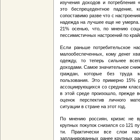
изучения доходов и потребления 
это беспрецедентное падение, к
сопоставимо разве что с настроения
надежда на лучшее еще не умерла.
21% осенью, что, по мнению соци
пессимистичных настроений по край
Если раньше потребительское на
малообеспеченных, кому денег хва
одежду, то теперь сильнее всег
доходами. Самое значительное сниж
граждан, которые без труда м
пользования. Это примерно 15% р
ассоциирующихся со средним класс
в этой среде произошло, прежде в
оценок перспектив личного мат
ситуации в стране на этот год.
По мнению россиян, кризис не в
крупных покупок снизился со 121 пу
ти. Практически все слои на
запланированных ранее крупных ра