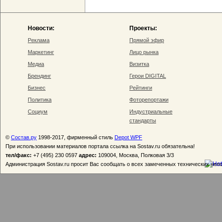
Новости:
Проекты:
Реклама
Прямой эфир
Маркетинг
Лицо рынка
Медиа
Визитка
Брендинг
Герои DIGITAL
Бизнес
Рейтинги
Политика
Фоторепортажи
Социум
Индустриальные
стандарты
©
Состав.ру
1998-2017, фирменный стиль
Depot WPF
При использовании материалов портала ссылка на Sostav.ru обязательна!
тел/факс:
+7 (495) 230 0597
адрес:
109004, Москва, Полковая 3/3
Администрация Sostav.ru просит Вас сообщать о всех замеченных технических неп