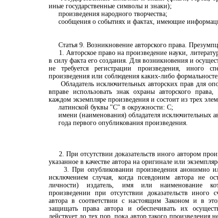
иные государственные символы и знаки);
произведения народного творчества;
сообщения о событиях и фактах, имеющие информаци
Статья 9. Возникновение авторского права. Презумпц
1. Авторское право на произведение науки, литератур
в силу факта его создания. Для возникновения и осущес
не требуется регистрации произведения, иного сп
произведения или соблюдения каких-либо формальносте
Обладатель исключительных авторских прав для опо
вправе использовать знак охраны авторского права,
каждом экземпляре произведения и состоит из трех элем
латинской буквы "С" в окружности: С;
имени (наименования) обладателя исключительных ав
года первого опубликования произведения.
2. При отсутствии доказательств иного автором произ
указанное в качестве автора на оригинале или экземпля
3. При опубликовании произведения анонимно ил
исключением случая, когда псевдоним автора не ос
личности) издатель, имя или наименование ко
произведении при отсутствии доказательств иного сч
автора в соответствии с настоящим Законом и в это
защищать права автора и обеспечивать их осущест
действует до тех пор, пока автор такого произведения н