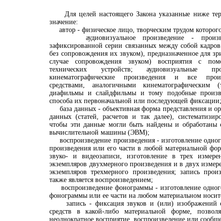
Для целей настоящего Закона указанные ниже те
значение:
автор - физическое лицо, творческим трудом которого
аудиовизуальное произведение - произвед
зафиксированной серии связанных между собой кадров
без сопровождения их звуком), предназначенное для зр
случае сопровождения звуком) восприятия с пом
технических устройств; аудиовизуальные пр
кинематографические произведения и все прои
средствами, аналогичными кинематографическим 
диафильмы и слайдфильмы и тому подобные произве
способа их первоначальной или последующей фиксации
база данных - объективная форма представления и ор
данных (статей, расчетов и так далее), систематизи
чтобы эти данные могли быть найдены и обработаны
вычислительной машины (ЭВМ);
воспроизведение произведения - изготовление одного
произведения или его части в любой материальной фор
звуко- и видеозаписи, изготовление в трех измере
экземпляров двухмерного произведения и в двух измере
экземпляров трехмерного произведения; запись про
также является воспроизведением;
воспроизведение фонограммы - изготовление одного
фонограммы или ее части на любом материальном носит
запись - фиксация звуков и (или) изображений 
средств в какой-либо материальной форме, позвол
неоднократное восприятие, воспроизведение или сообщ