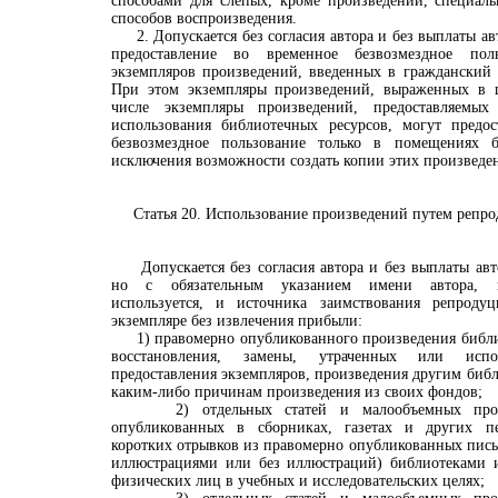
способами для слепых, кроме произведений, специаль
способов воспроизведения.
2. Допускается без согласия автора и без выплаты ав
предоставление во временное безвозмездное пол
экземпляров произведений, введенных в гражданский 
При этом экземпляры произведений, выраженных в 
числе экземпляры произведений, предоставляемы
использования библиотечных ресурсов, могут предос
безвозмездное пользование только в помещениях 
исключения возможности создать копии этих произведе
Статья 20. Использование произведений путем репро
Допускается без согласия автора и без выплаты авто
но с обязательным указанием имени автора, п
используется, и источника заимствования репроду
экземпляре без извлечения прибыли:
1) правомерно опубликованного произведения библи
восстановления, замены, утраченных или испо
предоставления экземпляров, произведения другим биб
каким-либо причинам произведения из своих фондов;
2) отдельных статей и малообъемных произв
опубликованных в сборниках, газетах и других пе
коротких отрывков из правомерно опубликованных пис
иллюстрациями или без иллюстраций) библиотеками 
физических лиц в учебных и исследовательских целях;