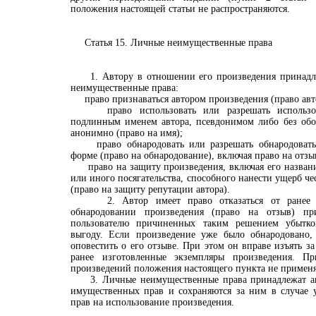
положения настоящей статьи не распространяются.
Статья 15. Личные неимущественные права
1. Автору в отношении его произведения принадл
неимущественные права:
право признаваться автором произведения (право авто
право использовать или разрешать использова
подлинным именем автора, псевдонимом либо без обоз
анонимно (право на имя);
право обнародовать или разрешать обнародовать
форме (право на обнародование), включая право на отзы
право на защиту произведения, включая его название
или иного посягательства, способного нанести ущерб че
(право на защиту репутации автора).
2. Автор имеет право отказаться от ранее п
обнародовании произведения (право на отзыв) п
пользователю причиненных таким решением убытк
выгоду. Если произведение уже было обнародовано,
оповестить о его отзыве. При этом он вправе изъять з
ранее изготовленные экземпляры произведения. П
произведений положения настоящего пункта не применя
3. Личные неимущественные права принадлежат авт
имущественных прав и сохраняются за ним в случае 
прав на использование произведения.