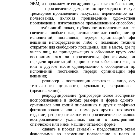
ЭВМ, и порождаемые ею аудиовизуальные отображения;
произведение декоративно-прикладного искусс
трехмерное произведение искусства, перенесенное на
пользования, включая произведение художеств
произведение, изготовляемое промышленным способом;
публичный показ, публичное исполнение или соо
сведения - любые показ, исполнение или сообщение п
исполнений, постановок, передач организаций эф
вещания непосредственно либо с помощью техниче
открытом для свободного посещения, или в месте, где п
число лиц, не принадлежащих к обычному кругу семь
воспринимаются ли произведения, фонограммы, ис
передачи организаций эфирного или кабельного вещан
или в другом месте одновременно с сообщением пр
исполнений, постановок, передач организаций эф
вещания;
режиссер - постановщик спектакля - лицо, осущ
театрального циркового, кукольного, эстрадног
(представления);
репродуцирование (репрографическое воспроизве
воспроизведение в любых размере и форме одного 
оригиналов или копий письменных и других графичес
фотокопирования или с помощью других техническ
издание; репрографическое воспроизведение не включ
воспроизведение указанных копий в электронной
оптической или иной машиночитаемой форме;
сдавать в прокат (внаем) - предоставлять экзем
фонограммы во временное пользование в целях и