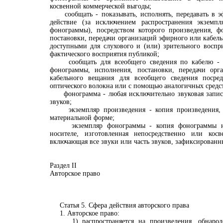
косвенной коммерческой выгоды;
сообщать - показывать, исполнять, передавать в э
действие (за исключением распространения экземпл
фонограммы), посредством которого произведения, ф
постановки, передачи организаций эфирного или кабель
доступными для слухового и (или) зрительного воспр
фактического восприятия публикой;
сообщать для всеобщего сведения по кабелю - с
фонограммы, исполнения, постановки, передачи орг
кабельного вещания для всеобщего сведения посред
оптического волокна или с помощью аналогичных средс
фонограмма - любая исключительно звуковая запис
звуков;
экземпляр произведения - копия произведения, 
материальной форме;
экземпляр фонограммы - копия фонограммы на
носителе, изготовленная непосредственно или ко
включающая все звуки или часть звуков, зафиксированн
Раздел II
Авторское право
Статья 5. Сфера действия авторского права
1. Авторское право:
1) распространяется на произведения, обнародо