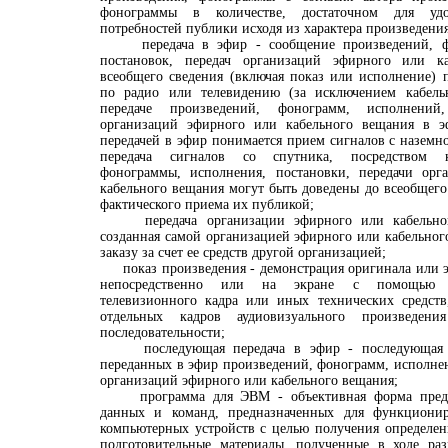
фонограммы в количестве, достаточном для удо
потребностей публики исходя из характера произведени
передача в эфир - сообщение произведений, фо
постановок, передач организаций эфирного или к
всеобщего сведения (включая показ или исполнение) 
по радио или телевидению (за исключением кабельн
передаче произведений, фонограмм, исполнений,
организаций эфирного или кабельного вещания в э
передачей в эфир понимается прием сигналов с наземн
передача сигналов со спутника, посредством к
фонограммы, исполнения, постановки, передачи орг
кабельного вещания могут быть доведены до всеобщего
фактического приема их публикой;
передача организации эфирного или кабельного
созданная самой организацией эфирного или кабельного
заказу за счет ее средств другой организацией;
показ произведения - демонстрация оригинала или э
непосредственно или на экране с помощью п
телевизионного кадра или иных технических средств
отдельных кадров аудиовизуального произведен
последовательности;
последующая передача в эфир - последующая п
переданных в эфир произведений, фонограмм, исполнен
организаций эфирного или кабельного вещания;
программа для ЭВМ - объективная форма предст
данных и команд, предназначенных для функцион
компьютерных устройств с целью получения определенн
подготовительные материалы, полученные в ходе ра