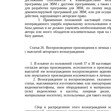
достижения способности к взаимодействию неза
программы для ЭВМ с другими программами, а также н
для разработки программы для ЭВМ, по своему виду
декомпилируемой программой для ЭВМ, или для осущес
действия, нарушающего авторское право.
3. Применение положений настоящей статьи 
неоправданного ущерба нормальному использованию 
базы данных и не должно ущемлять необоснованным об
автора или иного обладателя исключительных прав на
базу данных.
Статья 26. Воспроизведение произведения в личных це
с выплатой авторского вознаграждения
1. В изъятие из положений статей 37 и 38 настоящего
согласия автора произведения, исполнителя и произво
выплатой им вознаграждения воспроизведение аудиови
или звукозаписи произведения исключительно в личных
2. Вознаграждение за воспроизведение, указанное
статьи, выплачивается изготовителями или импортерами
видеомагнитофоны, иное оборудование) и материальн
(или) видеопленки и кассеты, лазерные диски,
материальные носители), используемых для такого восп
Сбор и распределение этого вознаграждения осу