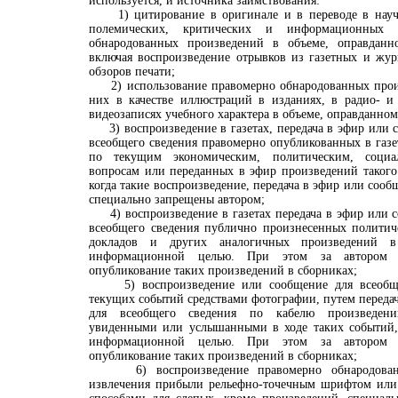
используется, и источника заимствования:
1) цитирование в оригинале и в переводе в научны
полемических, критических и информационных 
обнародованных произведений в объеме, оправданн
включая воспроизведение отрывков из газетных и жур
обзоров печати;
2) использование правомерно обнародованных произ
них в качестве иллюстраций в изданиях, в радио- и 
видеозаписях учебного характера в объеме, оправданно
3) воспроизведение в газетах, передача в эфир или 
всеобщего сведения правомерно опубликованных в газе
по текущим экономическим, политическим, соци
вопросам или переданных в эфир произведений такого 
когда такие воспроизведение, передача в эфир или соо
специально запрещены автором;
4) воспроизведение в газетах передача в эфир или с
всеобщего сведения публично произнесенных политич
докладов и других аналогичных произведений в
информационной целью. При этом за автором с
опубликование таких произведений в сборниках;
5) воспроизведение или сообщение для всеобщег
текущих событий средствами фотографии, путем переда
для всеобщего сведения по кабелю произведений
увиденными или услышанными в ходе таких событий,
информационной целью. При этом за автором с
опубликование таких произведений в сборниках;
6) воспроизведение правомерно обнародованн
извлечения прибыли рельефно-точечным шрифтом или