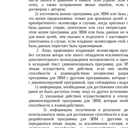
числе запись и хранение в памяти ЭВМ (одной ЭВМ и
сети), а также исправление явных ошибок, если 
договором с автором;
2) изготовить копию программы для ЭВМ или базы д
эта копия предназначена только для архивных целей 
приобретенного экземпляра в случаях, когда оригина
базы данных утерян, уничтожен или стал непригоден 
этом копия программы для ЭВМ или базы данных не м
для иных целей, чем указано в подпункте 1 настоящег
уничтожена в случае, если владение экземпляром это
базы данных перестает быть правомерным.
2. Лицо, правомерно владеющее экземпляром прог
без согласия автора или иного обладателя исключител
дополнительного вознаграждения воспроизвести и прео
в исходный текст (декомпилировать программу для 
лицам осуществить эти действия, если они необ
способности к взаимодействию независимо разр
программы для ЭВМ с другими программами, которые м
с декомпилируемой программой, при соблюдении следу
1) информация, необходимая для достижения способн
ранее не была доступна этому лицу из других источнико
2) указанные действия осуществляются в отноше
декомпилируемой программы для ЭВМ, которые необ
способности к взаимодействию;
3) информация, полученная в результате деко
использоваться лишь для достижения способности к вз
разработанной программы для ЭВМ с другими п
передаваться иным лицам, за исключением случаев, е