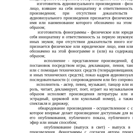
изготовитель аудиовизуального произведения - физи
лицо, взявшее на себя инициативу и ответственность
произведения; при отсутствии доказательств 
аудиовизуального произведения признается физическо
имя или наименование которого обозначено на этом
образом;
изготовитель фонограммы - физическое или юридиче
себя инициативу и ответственность за первую звукову
иных звуков; при отсутствии доказательств иного из
признается физическое или юридическое лицо, имя ил
обозначено на этой фонограмме и (или) на содержа
образом;
исполнение - представление произведений, фо
постановок посредством игры, декламации, пения, та
или с помощью технических средств (телерадиовещания,
и иных технических средств); показ кадров аудиовизуа
последовательности (с сопровождением или без сопрово
исполнитель - актер, певец, музыкант, танцор или ин
роль, читает, декламирует, поет, играет на музыкальн
образом исполняет произведения литературы или и
эстрадный, цирковой или кукольный номер), а такж
спектакля и дирижер;
обнародование произведения - осуществленное с сог
которое впервые делает произведение доступным для в
его опубликования, публичного показа, публичного 
эфир или иным способом;
опубликование (выпуск в свет) - выпуск в об
произведения, фонограммы с согласия автора произ