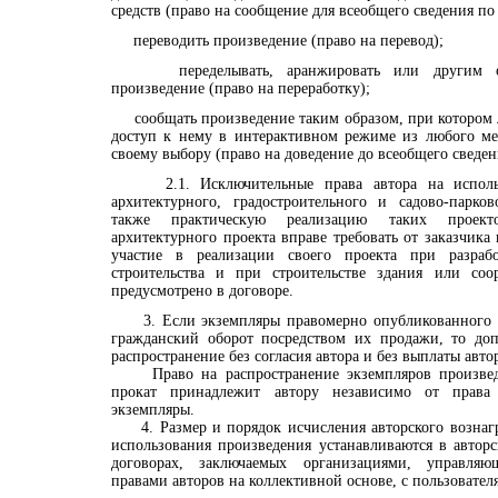
средств (право на сообщение для всеобщего сведения по
переводить произведение (право на перевод);
переделывать, аранжировать или другим обр
произведение (право на переработку);
сообщать произведение таким образом, при котором 
доступ к нему в интерактивном режиме из любого ме
своему выбору (право на доведение до всеобщего сведен
2.1. Исключительные права автора на использо
архитектурного, градостроительного и садово-парко
также практическую реализацию таких проект
архитектурного проекта вправе требовать от заказчика
участие в реализации своего проекта при разраб
строительства и при строительстве здания или соо
предусмотрено в договоре.
3. Если экземпляры правомерно опубликованного п
гражданский оборот посредством их продажи, то доп
распространение без согласия автора и без выплаты авто
Право на распространение экземпляров произвед
прокат принадлежит автору независимо от права
экземпляры.
4. Размер и порядок исчисления авторского вознаг
использования произведения устанавливаются в авторс
договорах, заключаемых организациями, управля
правами авторов на коллективной основе, с пользовател