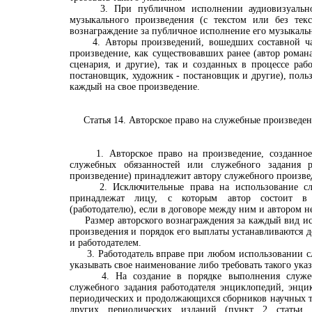
3. При публичном исполнении аудиовизуальног
музыкального произведения (с текстом или без текс
вознаграждение за публичное исполнение его музыкаль
4. Авторы произведений, вошедших составной час
произведение, как существовавших ранее (автор роман
сценария, и другие), так и созданных в процессе раб
постановщик, художник - постановщик и другие), поль
каждый на свое произведение.
Статья 14. Авторское право на служебные произведен
1. Авторское право на произведение, созданное
служебных обязанностей или служебного задания ра
произведение) принадлежит автору служебного произве
2. Исключительные права на использование слу
принадлежат лицу, с которым автор состоит в
(работодателю), если в договоре между ним и автором н
Размер авторского вознаграждения за каждый вид ис
произведения и порядок его выплаты устанавливаются 
и работодателем.
3. Работодатель вправе при любом использовании с
указывать свое наименование либо требовать такого указ
4. На создание в порядке выполнения служебн
служебного задания работодателя энциклопедий, энци
периодических и продолжающихся сборников научных тр
других периодических изданий (пункт 2 статьи 