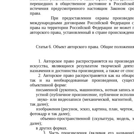
перешедших в общественное достояние в Российской
истечения предусмотренного настоящим Законом сро
права.
При предоставлении охраны произведению
международными договорами Российской Федерации ср
права на территории Российской Федерации не может 
авторского права, установленный в стране происхожден
Статья 6. Объект авторского права. Общие положени
1. Авторское право распространяется на произведен
искусства, являющиеся результатом творческой деяте
назначения и достоинства произведения, а также от спо
2. Авторское право распространяется как на обнаро
так и на необнародованные произведения, сущес
объективной форме:
письменной (рукопись, машинопись, нотная запись и т
устной (публичное произнесение, публичное исполнен
звуко- или видеозаписи (механической, магнитной, 
так далее);
изображения (рисунок, эскиз, картина, план, чертеж, 
фотокадр и так далее);
объемно-пространственной (скульптура, модель, ма
далее);
в других формах.
3. Часть произведения (включая его название), 