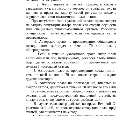
охраняются бессрочно.
2. Автор вправе в том же порядке, в каком наз
завещания, указать лицо, на которое он возлагает охран
на имя и права на защиту своей репутации после с
осуществляет свои полномочия пожизненно.
При отсутствии таких указаний охрана права авторств
на защиту репутации автора после его смерти осуществ
или специально уполномоченным органом Российск
осуществляет такую охрану, если наследников нет 
прекратилось.
3. Авторское право на произведение, обнародова
псевдонимом, действует в течение 70 лет после 
обнародования.
Если в течение указанного срока автор произ
анонимно или под псевдонимом, раскроет свою личнос
будет далее оставлять сомнений, то применяется по
пункта 1 настоящей статьи.
4. Авторское право на произведение, созданное в со
течение всей жизни и 70 лет после смерти последне
других соавторов.
5. Авторское право на произведение, впервые вы
смерти автора, действует в течение 70 лет после его вып
В случае, если автор был репрессирован и реабилитир
охраны прав, предусмотренный настоящей статьей, на
января года, следующего за годом реабилитации.
В случае, если автор работал во время Великой От
участвовал в ней, то срок охраны авторских прав, пр
статьей, увеличивается на 4 года.