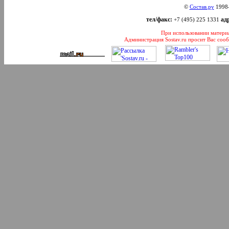
©
Состав.ру
1998
тел/факс:
адр
+7 (495) 225 1331
При использовании материал
Администрация Sostav.ru просит Вас соо