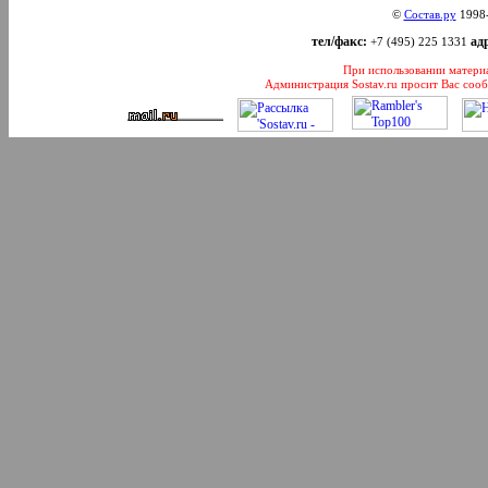
©
Состав.ру
1998
тел/факс:
адр
+7 (495) 225 1331
При использовании материал
Администрация Sostav.ru просит Вас соо