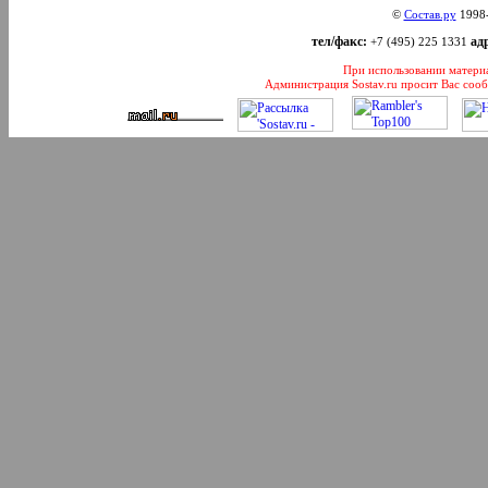
©
Состав.ру
1998
тел/факс:
адр
+7 (495) 225 1331
При использовании материал
Администрация Sostav.ru просит Вас соо