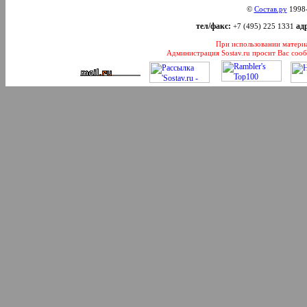
©
Состав.ру
1998
тел/факс:
адр
+7 (495) 225 1331
При использовании материал
Администрация Sostav.ru просит Вас соо