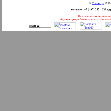
©
Состав.ру
1998
тел/факс:
адр
+7 (495) 225 1331
При использовании материал
Администрация Sostav.ru просит Вас соо