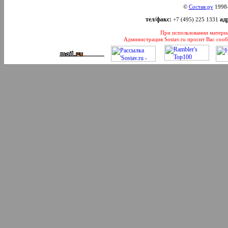
©
Состав.ру
1998
тел/факс:
адр
+7 (495) 225 1331
При использовании материал
Администрация Sostav.ru просит Вас соо