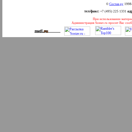
©
Состав.ру
1998
тел/факс:
адр
+7 (495) 225 1331
При использовании материал
Администрация Sostav.ru просит Вас соо