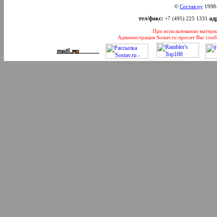
©
Состав.ру
1998
тел/факс:
адр
+7 (495) 225 1331
При использовании материал
Администрация Sostav.ru просит Вас соо