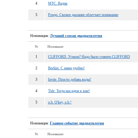
4
МТС. Вадик
5
Рондо. Свежее дыхание облегчает понимание
Номинация:
Лучший слоган двадцатилетия
№
Номинант
1
CLIFFORD. Угнали? Надо было ставить CLIFFORD
2
Beeline. С нами удобно!
3
Invite. Просто добавь воды!
4
Tide. Тогда мы идем к вам!
5
o.b. O'key, o.b.!
Номинация:
Главное событие двадцатилетия
№
Номинант