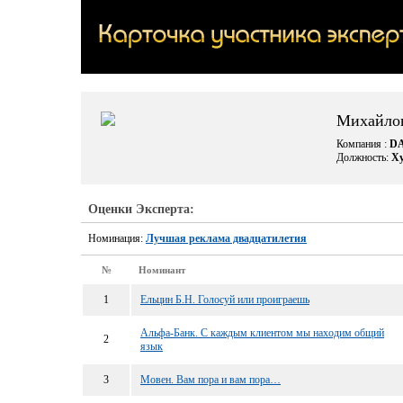
Михайло
Компания :
D
Должность:
Ху
Оценки Эксперта:
Номинация:
Лучшая реклама двадцатилетия
№
Номинант
1
Ельцин Б.Н. Голосуй или проиграешь
Альфа-Банк. С каждым клиентом мы находим общий
2
язык
3
Мовен. Вам пора и вам пора…