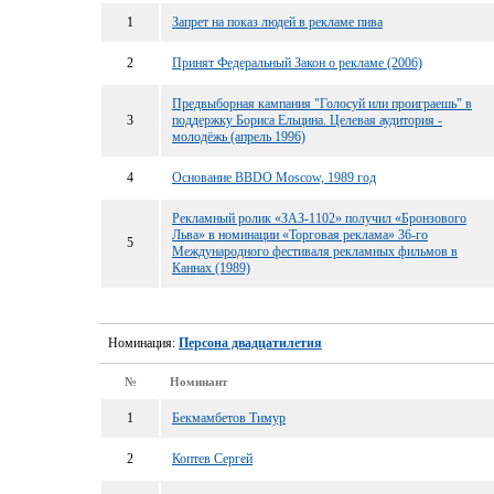
1
Запрет на показ людей в рекламе пива
2
Принят Федеральный Закон о рекламе (2006)
Предвыборная кампания "Голосуй или проиграешь" в
3
поддержку Бориса Ельцина. Целевая аудитория -
молодёжь (апрель 1996)
4
Основание BBDO Moscow, 1989 год
Рекламный ролик «ЗАЗ-1102» получил «Бронзового
Льва» в номинации «Торговая реклама» 36-го
5
Международного фестиваля рекламных фильмов в
Каннах (1989)
Номинация:
Персона двадцатилетия
№
Номинант
1
Бекмамбетов Тимур
2
Коптев Сергей