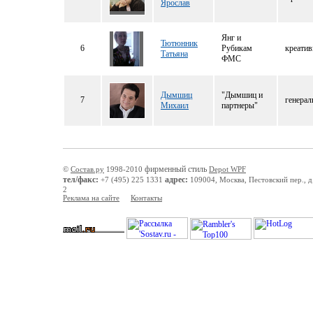
Ярослав
Янг и
Тютюнник
6
Рубикам
креатив
Татьяна
ФМС
Дымшиц
"Дымшиц и
7
генерал
Михаил
партнеры"
фирменный стиль
©
Состав.ру
1998-2010
Depot WPF
тел/факс:
адрес:
+7 (495) 225 1331
109004, Москва, Пестовский пер., д.
2
Реклама на сайте
Контакты