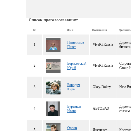
Список проголосовавших:
№
Имя
Компания
Должно
Питилимов
Директо
1
VivaKi Russia
Павел
бизнеса
Борисовский
Corpora
2
VivaKi Russia
Юрий
Group 
Бородич
3
Okey-Dokey
New Bus
Кира
Буренков
Директ
4
АВТОВАЗ
Игорь
связям
Орлов
5
Инстинкт
Креати