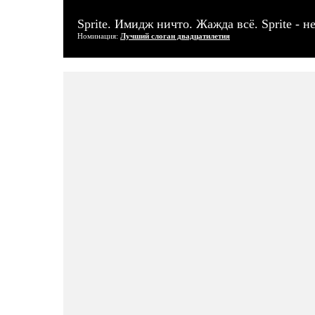
Sprite. Имидж ничто. Жажда всё. Sprite - н
Номинация:
Лучший слоган двадцатилетия