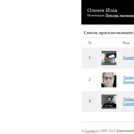
Оленев Илья
Номинация:
Персона двадцати
Список проголосовавших
№
Имя
1
Горобе
Ткачев
2
Влади
Добры
3
Сергей
фирменный
©
Состав.ру
1998-2010