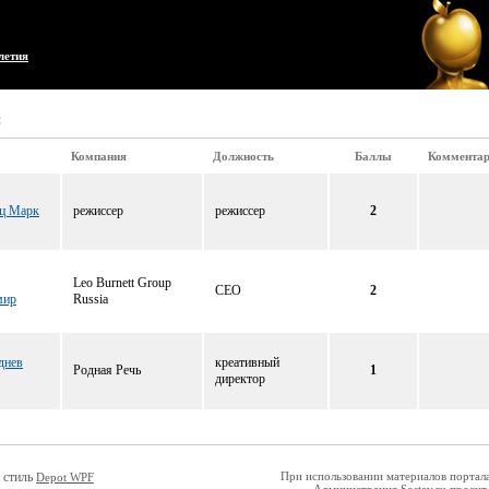
летия
:
Компания
Должность
Баллы
Коммента
ц Марк
режиссер
режиссер
2
Leo Burnett Group
CEO
2
мир
Russia
днев
креативный
Родная Речь
1
директор
 стиль
При использовании материалов портала 
Depot WPF