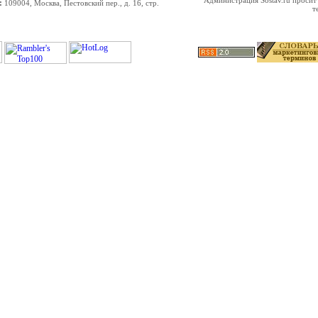
Администрация Sostav.ru просит
:
109004, Москва, Пестовский пер., д. 16, стр.
т