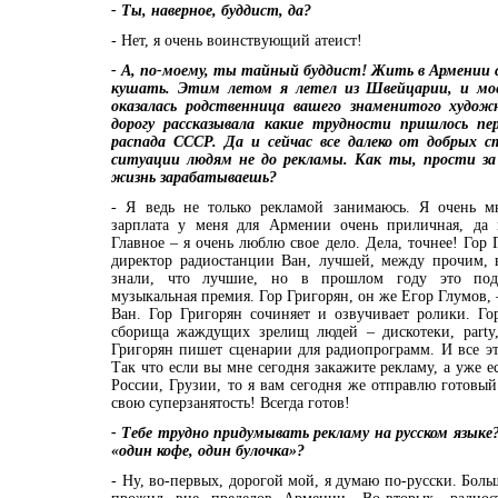
- Ты, наверное, буддист, да?
- Нет, я очень воинствующий атеист!
- А, по-моему, ты тайный буддист! Жить в Армении с
кушать. Этим летом я летел из Швейцарии, и мое
оказалась родственница вашего знаменитого худож
дорогу рассказывала какие трудности пришлось п
распада СССР. Да и сейчас все далеко от добрых с
ситуации людям не до рекламы. Как ты, прости за 
жизнь зарабатываешь?
- Я ведь не только рекламой занимаюсь. Я очень м
зарплата у меня для Армении очень приличная, да 
Главное – я очень люблю свое дело. Дела, точнее! Гор
директор радиостанции Ван, лучшей, между прочим,
знали, что лучшие, но в прошлом году это подт
музыкальная премия. Гор Григорян, он же Егор Глумов,
Ван. Гор Григорян сочиняет и озвучивает ролики. Го
сборища жаждущих зрелищ людей – дискотеки, party, 
Григорян пишет сценарии для радиопрограмм. И все эт
Так что если вы мне сегодня закажите рекламу, а уже ес
России, Грузии, то я вам сегодня же отправлю готовый
свою суперзанятость! Всегда готов!
- Тебе трудно придумывать рекламу на русском языке
«один кофе, один булочка»?
- Ну, во-первых, дорогой мой, я думаю по-русски. Бол