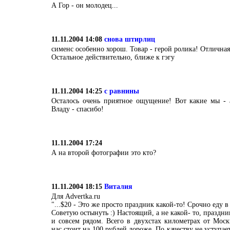
А Гор - он молодец...
11.11.2004 14:08
снова штирлиц
сименс особенно хорош. Товар - герой ролика! Отличная
Остальное действительно, ближе к гэгу
11.11.2004 14:25
с равнины
Осталось очень приятное ощущение! Вот какие мы - а
Владу - спасибо!
11.11.2004 17:24
А на второй фотографии это кто?
11.11.2004 18:15
Виталия
Для Advertka.ru
"...$20 - Это же просто праздник какой-то! Срочно еду 
Советую остынуть :) Настоящий, а не какой- то, праздни
и совсем рядом. Всего в двухстах километрах от Мос
нас стоит на 100 рублей дороже. По качеству не уступае