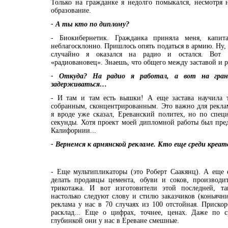
Только на гражданке я недолго помыкался, несмотря 
образование.
- А ты кто по диплому?
- Биокибернетик. Гражданка приняла меня, капита
неблагосклонно. Пришлось опять податься в армию. Ну,
случайно я оказался на радио и остался. Вот
«радиовановец». Знаешь, что общего между заставой и 
- Откуда? На радио я работал, а вот на гран
задерживаться…
- И там и там есть вышки! А еще застава научила т
собранным, сконцентрированным. Это важно для рекла
я вроде уже сказал, Ереванский политех, но по спец
секунды. Хотя проект моей дипломной работы был пре
Калифорнии...
- Вернемся к армянской рекламе. Кто еще среди креа
- Еще мультипликаторы (это Роберт Саакянц). А еще 
делать продавцы цемента, обуви и соков, производит
трикотажа. И вот изготовители этой последней, та
настолько следуют слову и стилю заказчиков (коньячни
реклама у нас в 70 случаях из 100 отстойная. Прискор
расклад... Еще о цифрах, точнее, ценах. Даже по 
глубинкой они у нас в Ереване смешные.