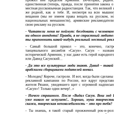
прожил вне пределов Армении. Во-вторых, радио
единственная (теперь, правда, после принятия закона 
местная русскоязычная радиостанция. Так, что великий
же родной, как и тебе. И, несмотря на всю мышин
вещания (мы не имеем права вещать на русском, н
национальных меньшинств), армянские рекламодател
свою рекламу на русском.
- Читатели меня не поймут: беседовать с человеком 
ни одного анекдота! Правда, я не страстный любител
ты припомнить какой-нибудь реальный местный рек
- Самый большой прикол – это, конечно, гаст
танцевального ансамбля «Сасун». Сасун – назва
исторической Армении, у нас даже есть герой народног
или Давид Сасунский...
- Да это все культурные люди знают. Давид – такой 
арабскими сборщиками подателей воевал.
- Молодец! Короче, гастроли. И вот, когда были сделаны
рекламной кампании по России, все вдруг представ
жителя Рязани, увидевшего щит с огромной надписью
«Сасун»! Только один вечер!..»
- Ничего страшного. После «Видал Сасун. Вош энд 
уже никого не испугает!.. Хорошо, муки творчеств
скажи, творческая непоколебимость – это про тебя?
- Ты знаешь, я такой старый прожженный рок-н-рол