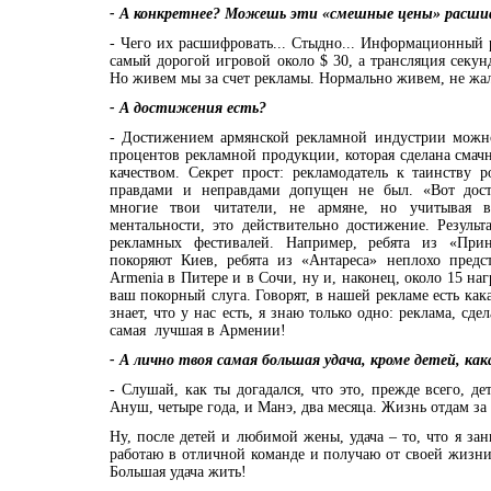
- А конкретнее? Можешь эти «смешные цены» расши
- Чего их расшифровать... Стыдно... Информационный р
самый дорогой игровой около $ 30, а трансляция секун
Но живем мы за счет рекламы. Нормально живем, не жа
- А достижения есть?
- Достижением армянской рекламной индустрии можно
процентов рекламной продукции, которая сделана смач
качеством. Секрет прост: рекламодатель к таинству 
правдами и неправдами допущен не был. «Вот дост
многие твои читатели, не армяне, но учитывая в
ментальности, это действительно достижение. Резуль
рекламных фестивалей. Например, ребята из «При
покоряют Киев, ребята из «Антареса» неплохо предс
Armenia в Питере и в Сочи, ну и, наконец, около 15 на
ваш покорный слуга. Говорят, в нашей рекламе есть как
знает, что у нас есть, я знаю только одно: реклама, сд
самая лучшая в Армении!
- А лично твоя самая большая удача, кроме детей, как
- Слушай, как ты догадался, что это, прежде всего, д
Ануш, четыре года, и Манэ, два месяца. Жизнь отдам за
Ну, после детей и любимой жены, удача – то, что я з
работаю в отличной команде и получаю от своей жизни
Большая удача жить!