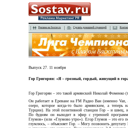
Реклама на Sostav.ru
Сделать домашней страницей
Контак
Выпуск 27. 11 ноября
Гор Григорян: «Я – грозный, гордый, живущий в го
Гор Григорян – это такой армянский Николай Фоменко (т
Он работает в Ереване на FM Радио Ван (именно Van, а
озеро, которое когда-то было армянским, а теперь н
Турции). На этой позитивной станции Гор – и швец, и
По будням он выходит в эфир с утренней программо
Глумов» (или «Глумово утро»). Егор Глумов – это его 
глумлюсь, – объясняет Гор. – Могу позвонить депутату