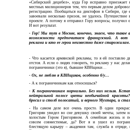
«Сибирский децибел», куда Гор исправно приезжает
местных милиционеров тем, что первым делом доброво
регистрацию. Пообщаться на диктофон в Сибири, где 
завоевали несколько призов, не удалось. Путешестви
проекте. А потому я отправил Гору вопросы, получил о
И вот результат.
- Гор! Мы тут в Москве, конечно, знаем, что такое 
возможности предпочитаем французский. А вот
реклама и кто ее герои неизвестно даже старожил
- Что касается армянской рекламы, то я ей поставлю 
отстоя. А если о людях говорить, то рекламу у нас де
пограничники (это я), бывшие КВНщики…
- Ох, не люблю я КВНщиков, особенно б/у…
- А к пограничникам как относишься?
- К пограничникам нормально. Без них нельзя. Кста
нейтральной полосе цветы необычайной красоты
бросил и столб полосатый, и верного Мухтара, и ст
-
На самом деле все очень просто. В один прекрас
Григорян увидел во сне девушку своей мечты, затем н
холостым Гором Григоряном. А семейная жизнь и по
совсем совместимые, да? Вот я и ушел из погран
блестящую карьеру – академия там, служба в отряде, 