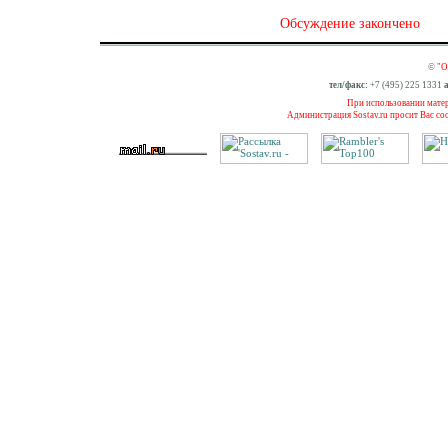
Обсуждение закончено
©
"О
тел/факс:
+7 (495) 225 1331
а
При использовании матери
Администрация Sostav.ru просит Вас со