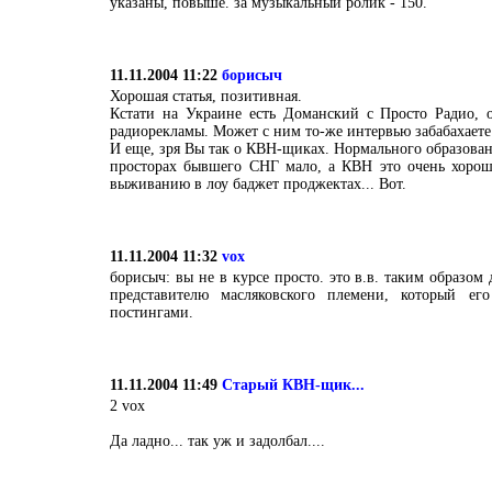
указаны, повыше. за музыкальный ролик - 150.
11.11.2004 11:22
борисыч
Хорошая статья, позитивная.
Кстати на Украине есть Доманский с Просто Радио, 
радиорекламы. Может с ним то-же интервью забабахаете 
И еще, зря Вы так о КВН-щиках. Нормального образован
просторах бывшего СНГ мало, а КВН это очень хорош
выживанию в лоу баджет проджектах... Вот.
11.11.2004 11:32
vox
борисыч: вы не в курсе просто. это в.в. таким образом
представителю масляковского племени, который ег
постингами.
11.11.2004 11:49
Старый КВН-щик...
2 vox
Да ладно... так уж и задолбал....