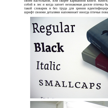
своей настольной, или скорее карманной книги. Книги
собой в лес и когда запоет незнакомая доселе птичка б
такой словарик и без труда для зрения идентифицир
шрифт своими деталями напоминает иногда птичьи пова