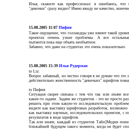
Илья, скажите как профессионал: я ошибаюсь, что 
"девочки" сразу видно? Имею ввиду не качество, конечн
15.08.2005 11:07
Пифия
Такое ощущение, что голландцы уже имеют такой уровен
проектах оччень узкие проблемы. А все остальны
пытаются пока еще объять необъятное.
Забавно, что даже на студентах это очень показательно.
15.08.2005 15:39
Илья Рудерман
to Liz:
Вопрос забавный, но честно говоря я не думаю что это 
действительно женственность "девичьих" шрифтов повы
to Пифия:
Ситуация скорее связана с тем что так или иначе вс
какие-то задачи. Задачи же студентов - это не просто р
решить при этом какую-то исследовательскую проблем
видите как выставку шрифтовых разработок, возможно
как выставку научных, исследовательских проектов, с 
результатов в виде шрифтов.
Так или иначе, каждый из студентов Тайп]Медии пони
ближайшей будущем такого момента, когда он будет спо