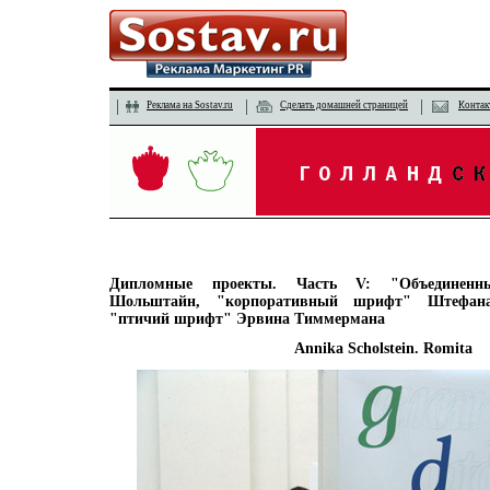
Реклама на Sostav.ru
Сделать домашней страницей
Контак
Дипломные проекты. Часть V: "Объединен
Шольштайн, "корпоративный шрифт" Штефан
"птичий шрифт" Эрвина Тиммермана
Annika Scholstein. Romita