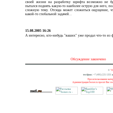
своей жизни на разработку шрифта возможно не бу
пытался поднять какую-то наиболее острую для него, п
сложную тему. Отсюда может сложиться ощущение, ч
какой-то глобальной задачей...
15.08.2005 16:26
А интересно, кто-нибудь "ваших" уже продал что-то из
Обсуждение закончено
©
"О
тел/факс:
+7 (495) 225 1331
а
При использовании матери
Администрация Sostav.ru просит Вас со