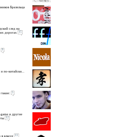
вников Бразильца
дский след на
15
их дорогах
9
 и по-китайски...
5
 такие:
-game и другие
12
еты
11
 в классе