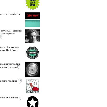
оге на TypoBerlin
 Блумсма: "Прямая
- это мертвая
6
ью с Эриком ван
ндом (LettError):
нная каллиграфия
5
рча имущества
25
я типографика
4
овая кулинария