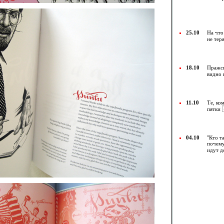
25.10
На что
не тер
18.10
Пражск
видно 
11.10
Те, ко
пятки
04.10
"Кто т
почему
идут д