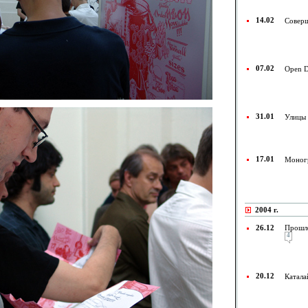
14.02
Совер
07.02
Open 
31.01
Улицы 
17.01
Моног
2004 г.
26.12
Прошл
4
20.12
Катал