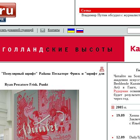
Сотка
Владимир Путин обсудил с журналист
елать домашней страницей
Контакты
Го
: "Популярный шрифт" Райана Пескаторе Фриск и "шрифт для
Читайте на Sost
академии искусс
Beeldende Kunst
Ryan Pescatore Frisk. Punkt
Art) в Гааге,
Рудерман
осваив
будет результа
через год.
2005 г.
19.09
Хеппи 
Заключ
с Илье
12.09
DailyT