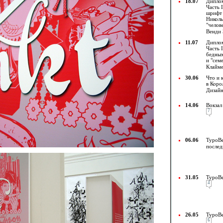
18.07
Диплом
Часть 
шрифт 
Никол
"челов
Венди 
11.07
Диплом
Часть 
бедных
и "сем
Клайм
30.06
Что и 
в Коро
Дизай
14.06
Вокзал
7
06.06
TypoBe
послед
31.05
TypoBe
4
26.05
TypoBe
6