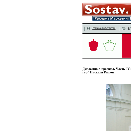
Реклама на Sostav.ru
Сд
Дипломные проекты. Часть IV
гор" Паскаля Ришон