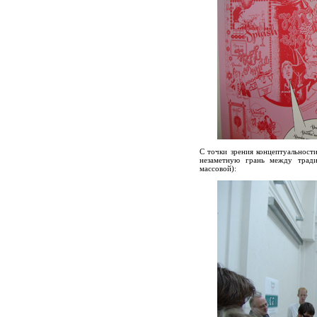
С точки зрения концептуальности
незаметную грань между тради
массовой):