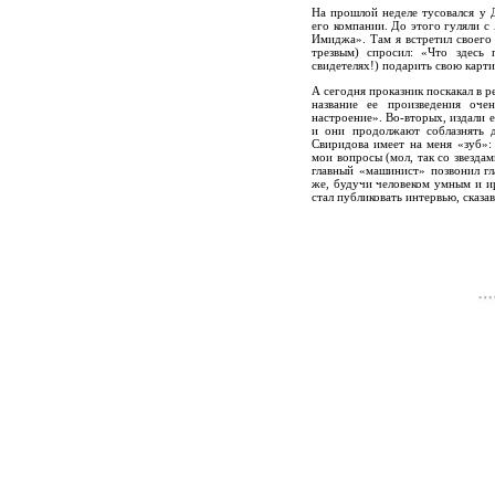
На прошлой неделе тусовался у 
его компании. До этого гуляли 
Имиджа». Там я встретил своего
трезвым) спросил: «Что здесь
свидетелях!) подарить свою карти
А сегодня проказник поскакал в 
название ее произведения оч
настроение». Во-вторых, издали 
и они продолжают соблазнять д
Свиридова имеет на меня «зуб»: 
мои вопросы (мол, так со звезда
главный «машинист» позвонил г
же, будучи человеком умным и ир
стал публиковать интервью, сказав,