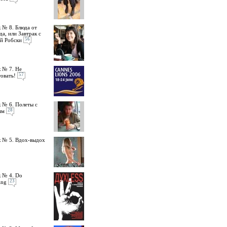
 № 8. Блюда от
да, или Завтрак с
56
й Робски
 № 7. Не
57
овать!
 № 6. Полеты с
28
ым
 № 5. Вдох-выдох
 № 4. Do
23
ing