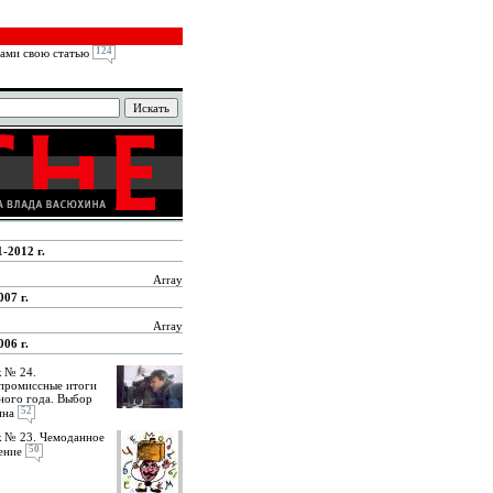
124
ами свою статью
1-2012 г.
Array
07 г.
Array
06 г.
 № 24.
промиссные итоги
ного года. Выбор
52
ина
 № 23. Чемоданное
50
ение