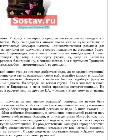
льно. У входа в ресторан соорудили инсталляцию из чемоданов и
 багаж. Ведь свиридовская книжка посвящена ее путешествиям по
незатейливые мемуары названы «приключенческим романом для
 из артистки не получился, а редкое появление на страницах более-
жений произведет впечатление разве что на тинейджеров. Ничего
сходит. Ну, вещи в аэропорту украли, ну, негр на Сейшелах
а русских блондинок, ну, в Англии заехала она с Артемием Троицким
азался жлобом – покормил какой-то дрянью...
вой книги (так до нее еще добраться надо, до последней страницы)
чтение сего вас не развлекает, смело выбрасывайте книжку в помойку,
ишком высока». Интересно, а написала бы она подобную фразу на
 не идиотка. На эстраде, во всяком случае. Так и заявляет в своей
нсон и Киркорова, а меня любит прослойка интеллигенции…» Но
ь в расчете явно на другую ЦА. «Теперь я знаю, кому поет певица
 и получить за нее вполне осязаемый гонорар, не нужно быть
 писателем не быть. Достаточно быть медийным лицом, узнаваемым
ущему бестселлеру и никакой рекламы не надо. А пипл схавает – и
 «Мои любимые блондинки», и сочинение персонажей реалити-шоу
упомянутой певицы Валерии, и опусы депутата Митрофонова про
но сообщил мне свиридовский издатель, все десять тысяч тиража
куплены оптовиками. На рождественские каникулы народ обеспечен
сайте свежеиспеченный роман рекламирует как «легкий, смешной,
 – не грузит». Можно подумать, остальные звезды «Эксмо» вроде
ой – это одно сплошное грузилово!