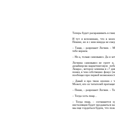
Теперь будет раскрашивать в гла
И тут я вспоминаю, что в моих 
Пекине, но я с ним никуда не езж
– Тащи, – разрешает Логвин. – М
тебе вернем.
– Не-а, только самовывоз. Да и 
Логвина самовывоз не греет и
дизайнерско-маркетинговую поб
Лазара», которое клиника в «7 дня
понял, в чем собственно фокус (н
пообещал при первой возможности
– Давай я про твою эпопею с ч
Может, кто из читателей притащ
– Пиши, – разрешает Логвин. – Т
– Тогда хоть пиар...
– Тогда пиар, – соглашается х
инсталляция будет продаваться на
мы еще гордиться будем, что пож