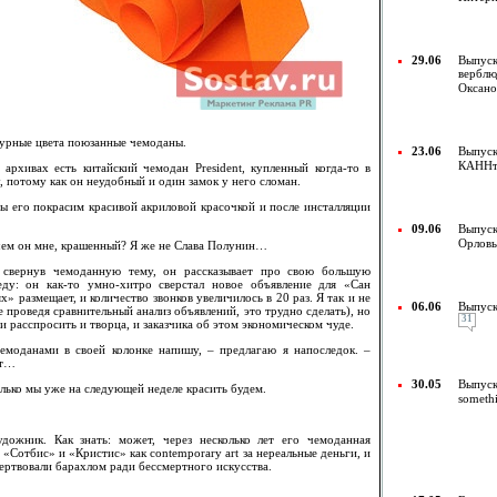
29.06
Выпуск
верблю
Оксано
мурные цвета поюзанные чемоданы.
23.06
Выпуск
КАННт
архивах есть китайский чемодан President, купленный когда-то в
у, потому как он неудобный и один замок у него сломан.
ы его покрасим красивой акриловой красочкой и после инсталляции
09.06
Выпуск
Орлов
зачем он мне, крашенный? Я же не Слава Полунин…
, свернув чемоданную тему, он рассказывает про свою большую
еду: он как-то умно-хитро сверстал новое объявление для «Сан
х» размещает, и количество звонков увеличилось в 20 раз. Я так и не
06.06
Выпуск
е проведя сравнительный анализ объявлений, это трудно сделать), но
31
 расспросить и творца, и заказчика об этом экономическом чуде.
емоданами в своей колонке напишу, – предлагаю я напоследок. –
ит…
30.05
Выпуск
олько мы уже на следующей неделе красить будем.
someth
удожник. Как знать: может, через несколько лет его чемоданная
 «Сотбис» и «Кристис» как contemporary art за нереальные деньги, и
ертвовали барахлом ради бессмертного искусства.