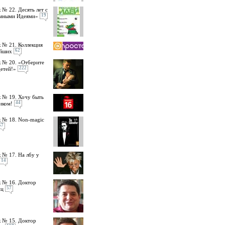
 № 22. Десять лет с
19
амными Идеями»
 № 21. Коллекция
62
ейших
 № 20. «Отберите
222
детей!»
 № 19. Хочу быть
44
иком!
 № 18. Non-magic
57
 № 17. На лбу у
14
 № 16. Доктор
57
ц
 № 15. Доктор