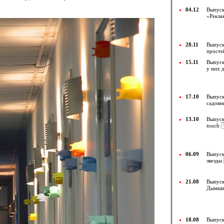
04.12
Выпуск
«Рекл
28.11
Выпуск
прост
15.11
Выпуск
у них 
17.10
Выпуск
садовн
13.10
Выпуск
touch
06.09
Выпуск
звезды
21.08
Выпуск
Дымши
18.08
Выпуск