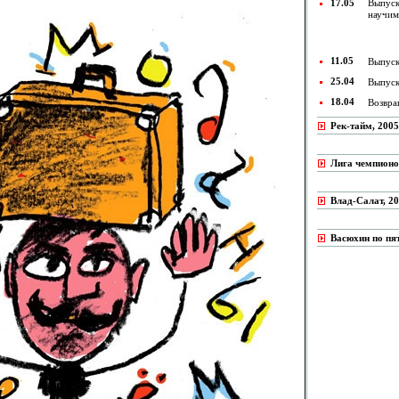
17.05
Выпуск
научим
11.05
Выпуск
25.04
Выпуск
18.04
Возвра
Рек-тайм, 2005 
Лига чемпионов
Влад-Салат, 20
Васюхин по пят