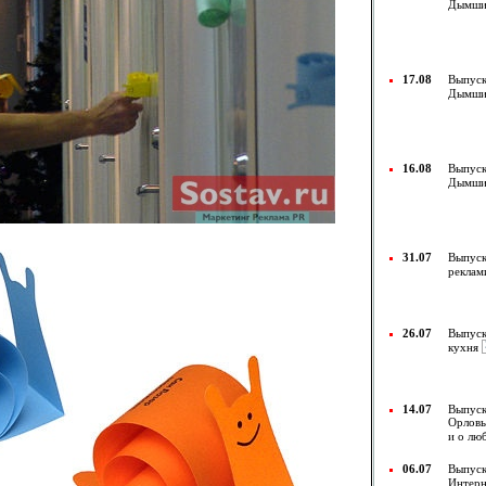
Дымши
17.08
Выпуск
Дымши
16.08
Выпуск
Дымши
31.07
Выпуск
рекла
26.07
Выпуск
кухня
14.07
Выпуск
Орловы
и о лю
06.07
Выпуск
Интерн