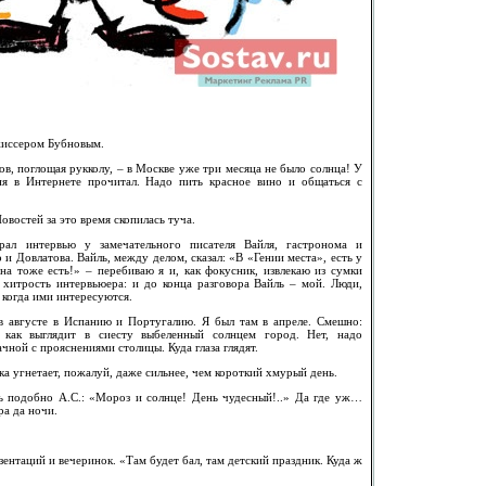
ежиссером Бубновым.
ов, поглощая рукколу, – в Москве уже три месяца не было солнца! У
ня в Интернете прочитал. Надо пить красное вино и общаться с
овостей за это время скопилась туча.
рал интервью у замечательного писателя Вайля, гастронома и
и Довлатова. Вайль, между делом, сказал: «В «Гении места», есть у
а тоже есть!» – перебиваю я и, как фокусник, извлекаю из сумки
 хитрость интервьюера: и до конца разговора Вайль – мой. Люди,
 когда ими интересуются.
л в августе в Испанию и Португалию. Я был там в апреле. Смешно:
 как выглядит в сиесту выбеленный солнцем город. Нет, надо
ачной с прояснениями столицы. Куда глаза глядят.
ка угнетает, пожалуй, даже сильнее, чем короткий хмурый день.
ть подобно А.С.: «Мороз и солнце! День чудесный!..» Да где уж…
ра да ночи.
ентаций и вечеринок. «Там будет бал, там детский праздник. Куда ж