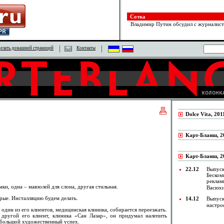
Сотка
Владимир Путин обсудил с журналист
елать домашней страницей
Контакты
Dolce Vita, 201
Карт-Бланш, 20
Карт-Бланш, 20
22.12
Выпуск
Беском
реклам
и, одна – мавзолей для слона, другая стильная.
Васюх
рые. Инсталляцию будем делать.
14.12
Выпуск
настро
 один из его клиентов, медицинская клиника, собирается переезжать.
 другой его клиент, клиника «Сан Лазар», он придумал налепить
большой художественный успех.