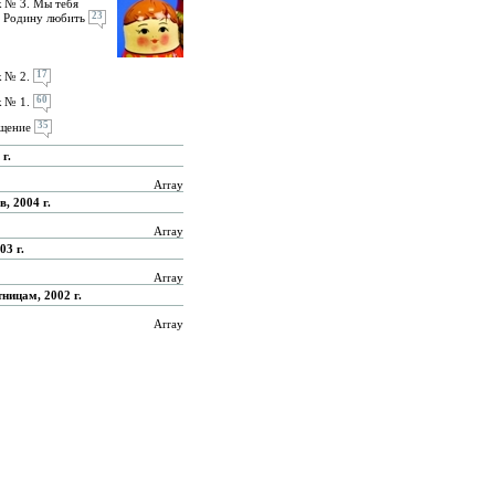
 № 3. Мы тебя
23
 Родину любить
17
 № 2.
60
 № 1.
35
щение
г.
Array
, 2004 г.
Array
03 г.
Array
ницам, 2002 г.
Array