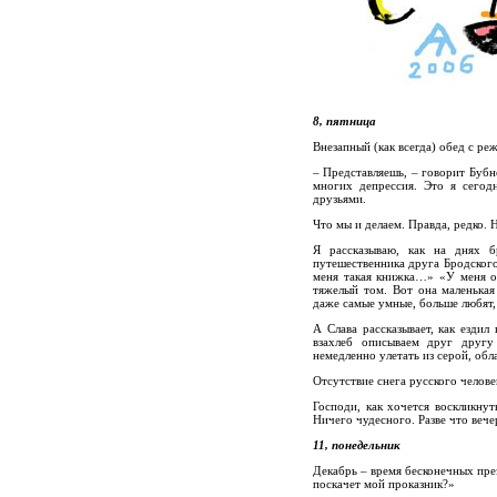
8, пятница
Внезапный (как всегда) обед с р
– Представляешь, – говорит Бубн
многих депрессия. Это я сегод
друзьями.
Что мы и делаем. Правда, редко. Н
Я рассказываю, как на днях б
путешественника друга Бродского 
меня такая книжка…» «У меня он
тяжелый том. Вот она маленькая
даже самые умные, больше любят,
А Слава рассказывает, как езди
взахлеб описываем друг другу
немедленно улетать из серой, обл
Отсутствие снега русского челове
Господи, как хочется воскликну
Ничего чудесного. Разве что вече
11, понедельник
Декабрь – время бесконечных през
поскачет мой проказник?»