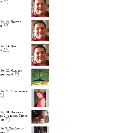
157
ц
 № 14. Доктор
121
ц
 № 13. Доктор
122
ц
 № 12. Человек
16
мирующий
 № 11. Креативная
39
 № 10. Полеты с
м-2: о кино, Ганже
54
бви
 № 9. Храбрецы
27
ета