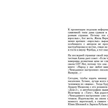
К презентации подошли неформа
саквояжей: типа дама сдавала в
разным странам. Почему эти 
взрослых», бог весть. Жюль Верн
менее крепких «взрослых» выра
особенного с автором не прои
мастурбировал в кустах, глядя н
в гости к внуку Фрейда, а тот ок
На последней странице своей пер
честная Алена дает совет: «Если 
наверняка розничная цена не сл
своем CD? Нет, потому что она –
книге: «Народ у нас любит ша
«Чемоданное настроение» писалос
Валерия…»
Сегодня, чтобы издать книжку
писателем. Точнее, лучше всего
человеком из «ящика». Тогда буд
Андрея Малахова с его романом
«Дом-2», и автобиографию выше
Волочкову и «Тату». Как радост
«Чемоданного настроения» уже с
чтивом. Издательство на своем 
немного лирический, а главное
Юлии Шиловой и Ларисы Рубальск