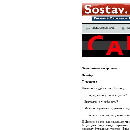
Реклама на Sostav.ru
Сд
Чемоданное настроение
Декабрь
7, четверг
Позвонил художнику Логвину.
– Говорят, ты ищешь чемоданы?
– Брателло, а у тебя есть?
– Могу предложить дорожные сумк
– Не-а, мне чемоданы нужны. Ста
И Логвин бодро рассказывает, что
Когда два года назад переезжал
повсюду бумажных улиток. Имел 