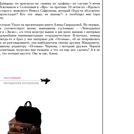
Дымщица: он пригласил на «пьянку по графику» по случаю 5-летия
с Альтманом и Солоповым в «Яре» по причине 10-летия их «Идальго
 старого знакомого Никоса Сафронова, который (будучи абсолютно
 происходит? Кто эти люди, не знаешь?» и пообещал мне (при
ну.
ресторан Vision на презентацию книги Алены Свиридовой. Во-первых,
ень соответствует моему нынешнему состоянию – «Чемоданное
ее в «Эксмо», а в этом монстре вышло и две моих книжки с интервью
альнейшим взаимовыгодным сотрудничеством. В-третьих, певица
когда-то я брал у нее интервью для «Огонька», ей не понравились
ми не разговаривают), она наябедничала своему дружку Макаревичу,
лавному редактору «Огонька» Чернову, с которым дружен. Чернов
оничным, погрозил мне пальцем: а что он еще мог сделать? А я не
 что потерял кассету. Око за око, Алена.