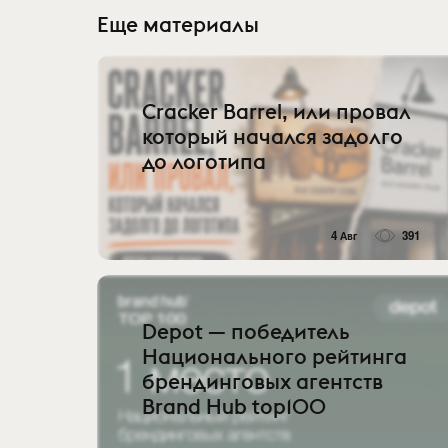
Еще материалы
Cracker Barrel, или провал
который начался задолго
до логотипа
4 Авг
391
Depot — победитель
Национального рейтинга
брендинговых агентств
Brand Hub top100