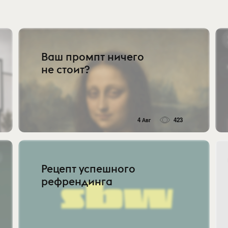
Ваш промпт ничего
не стоит?
4 Авг
423
Рецепт успешного
рефрендинга