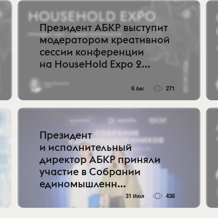
Президент АБКР выступит
модератором креативной
сессии конференции
на HouseHold Expo 2...
6 Авг
271
Президент
и исполнительный
директор АБКР приняли
участие в Собрании
единомышленн...
31 Июл
438