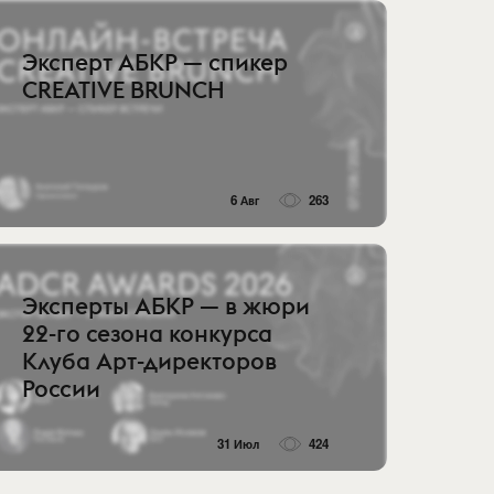
Эксперт АБКР — спикер
CREATIVE BRUNCH
6 Авг
263
Эксперты АБКР — в жюри
22-го сезона конкурса
Клуба Арт-директоров
России
31 Июл
424