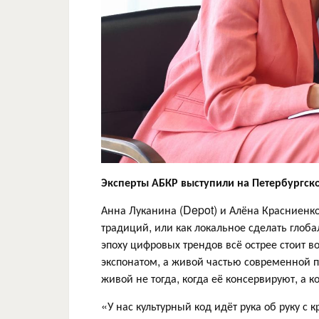
Эксперты АБКР выступили на Петербург
Анна Луканина (Depot) и Алёна Красниенко 
традиций, или как локальное сделать глоб
эпоху цифровых трендов всё острее стоит в
экспонатом, а живой частью современной п
живой не тогда, когда её консервируют, а к
«У нас культурный код идёт рука об руку с