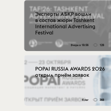
Эксперты АБКР вошли
в состав жюри Tashkent
International Advertising
Festival
Вчера в 18:56
128
POPAI RUSSIA AWARDS 2026
открыл приём заявок
4 Авг
368