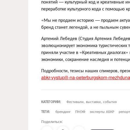
понятий — культурный код и креативные и
переработке культурного кода с помощью кр
«Мы не продаем историю — продаем актуал
бренд станет легендой, а не пыльным суве
Артемий Лебедев (Студия Артемия Лебедева)
эволюционирует экономика туристических т
приняли участие в «Креативных диалогах»
экономики, сохранение наследия и потенц
Подробности, тезисы наших спикеров, през
abkr-vystupili-na-peterburgskom-mezhdu
КАТЕГОРИИ:
Фестивали, выставки, события
ТЕГИ:
брендинг
ПМЭФ
эксперты АБКР
репор
Поделиться: