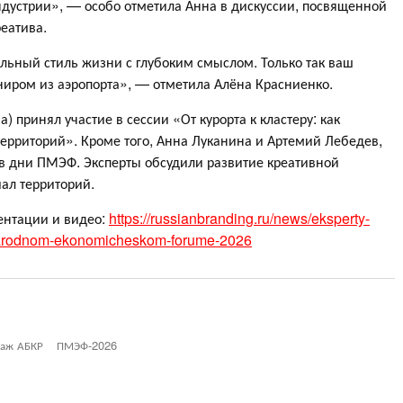
ндустрии», — особо отметила Анна в дискуссии, посвященной
еатива.
ьный стиль жизни с глубоким смыслом. Только так ваш
ниром из аэропорта», — отметила Алёна Красниенко.
 принял участие в сессии «От курорта к кластеру: как
ерриторий». Кроме того, Анна Луканина и Артемий Лебедев,
 в дни ПМЭФ. Эксперты обсудили развитие креативной
иал территорий.
ентации и видео:
https://russianbranding.ru/news/eksperty-
narodnom-ekonomicheskom-forume-2026
таж АБКР
ПМЭФ-2026