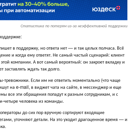
Статистика по потерям из-за неэффективной поддержки
поддержке:
пишет в поддержку, но ответа нет — и так целых полчаса. Всё
щение и когда ему ответят. Не самый частый сценарий: клиент
этой компании. А вот самый вероятный: он закроет вкладку и
ет заставлять ждать так долго.
ы-тревожники. Если им не ответить моментально (что чаще
шут на e-mail, в виджет чата на сайте, в мессенджер и еще
емы все эти обращения попадут к разным сотрудникам, и с
ри-четыре человека из команды.
операторы до сих пор вручную сортируют входящие
гами, уточняют детали. На это уходит драгоценное время — и
зка.