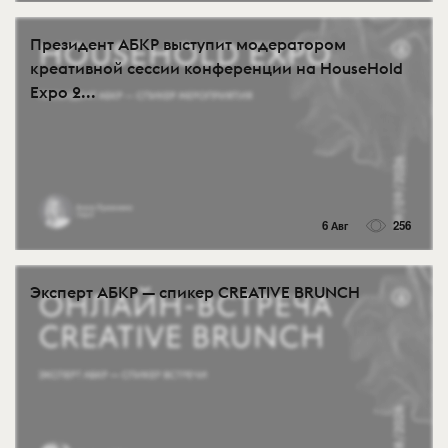
Президент АБКР выступит модератором
креативной сессии конференции на HouseHold
Expo 2...
6 Авг
256
Эксперт АБКР — спикер CREATIVE BRUNCH