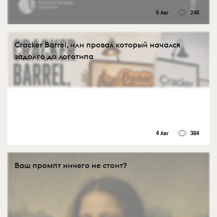
6 Авг
246
Cracker Barrel, или провал который начался
задолго до логотипа
4 Авг
384
Ваш промпт ничего не стоит?