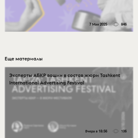
7 Мая 2025
846
Еще материалы
Эксперты АБКР вошли в состав жюри Tashkent
International Advertising Festival
Вчера в 18:56
106