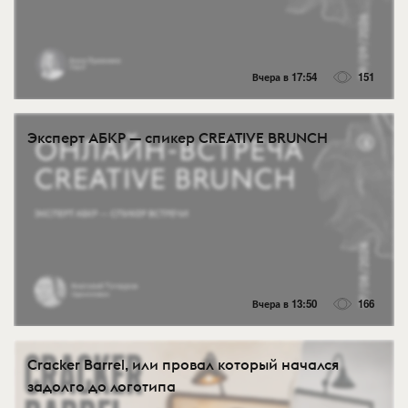
Вчера в 17:54
151
Эксперт АБКР — спикер CREATIVE BRUNCH
Вчера в 13:50
166
Cracker Barrel, или провал который начался
задолго до логотипа