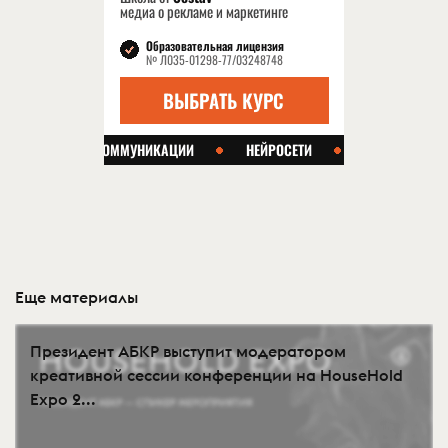
Еще материалы
Президент АБКР выступит модератором
креативной сессии конференции на HouseHold
Expo 2...