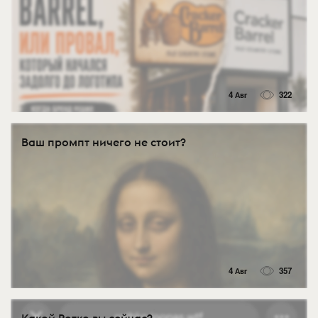
4 Авг
322
Ваш промпт ничего не стоит?
4 Авг
357