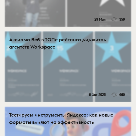
29 Мая
359
Аксиома Веб в ТОПе рейтинга диджитал
агентств Workspace
6 Окт 2025
660
Тестируем инструменты Яндекса: как новые
форматы влияют на эффективность