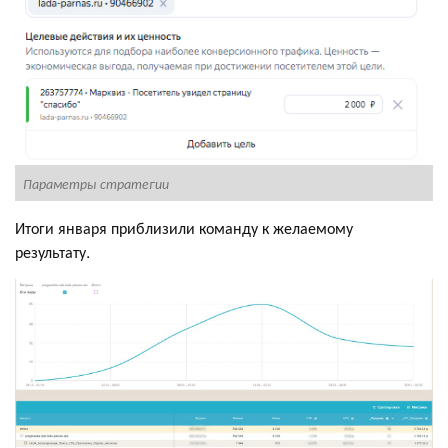
С
Параметры стратегии
Итоги января приблизили команду к желаемому
результату.