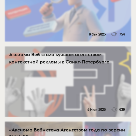
8 Сен 2025
754
Аксиома Веб стала лучшим агентством
контекстной рекламы в Санкт-Петербурге
5 Июн 2025
639
«Аксиома Веб» стала Агентством года по версии