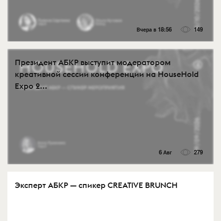
Вчера в 18:56
149
Президент АБКР выступит модератором
креативной сессии конференции на HouseHold
Expo 2...
6 Авг
279
Эксперт АБКР — спикер CREATIVE BRUNCH