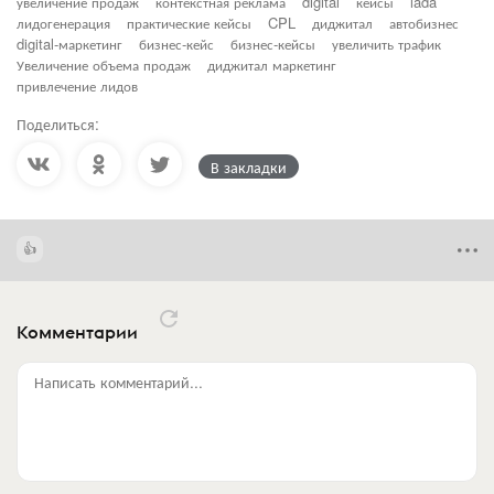
увеличение продаж
контекстная реклама
digital
кейсы
lada
лидогенерация
практические кейсы
CPL
диджитал
автобизнес
digital-маркетинг
бизнес-кейс
бизнес-кейсы
увеличить трафик
Увеличение объема продаж
диджитал маркетинг
привлечение лидов
Поделиться:
В закладки
Комментарии
Написать комментарий...