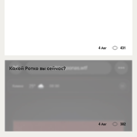
4 Авг
431
Какой Ротко вы сейчас?
4 Авг
382