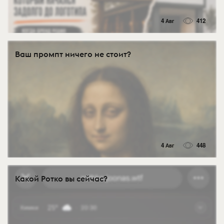
4 Авг
412
Ваш промпт ничего не стоит?
4 Авг
448
Какой Ротко вы сейчас?