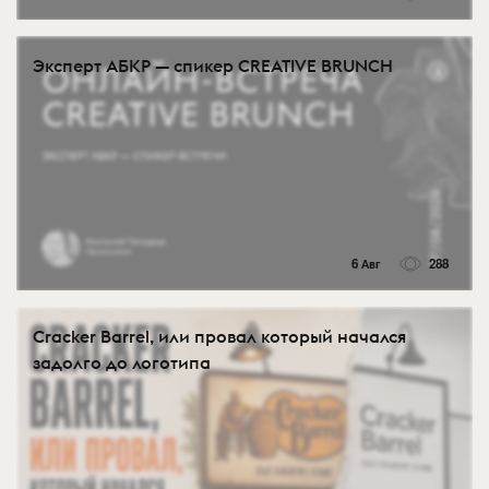
Эксперт АБКР — спикер CREATIVE BRUNCH
6 Авг
288
Cracker Barrel, или провал который начался
задолго до логотипа