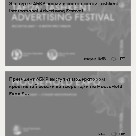
Эксперты АБКР вошли в состав жюри Tashkent
International Advertising Festival
Вчера в 18:56
177
Президент АБКР выступит модератором
креативной сессии конференции на HouseHold
Expo 2...
6 Авг
302