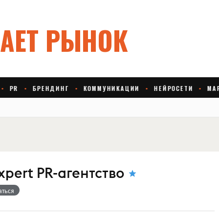
pert PR-агентство
аться