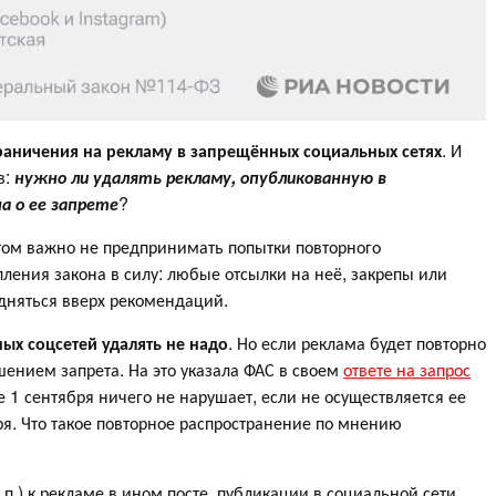
ограничения на рекламу в запрещённых социальных сетях
. И
в:
нужно ли удалять рекламу, опубликованную в
а о ее запрете
?
этом важно не предпринимать попытки повторного
пления закона в силу: любые отсылки на неё, закрепы или
дняться вверх рекомендаций.
ых соцсетей удалять не надо
. Но если реклама будет повторно
ушением запрета. На это указала ФАС в своем
ответе на запрос
е 1 сентября ничего не нарушает, если не осуществляется ее
ря. Что такое повторное распространение по мнению
. п.) к рекламе в ином посте, публикации в социальной сети