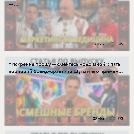
— ...
7 Июл
645
“Искренне прошу — смейтесь надо мной”: пять
вариаций бренд-архетипа Шута и его примен...
28 Мая
773