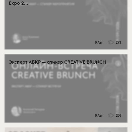
Expo 2...
6 Авг
273
Эксперт АБКР — спикер CREATIVE BRUNCH
6 Авг
266