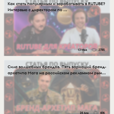
Как стать популярным и зарабатывать в RUTUBE?
Интервью с директором по ...
13 Мая
2785
Сила волшебных брендов. Пять вариаций бренд-
архетипа Мага на российском рекламном рын...
24 Апр
406