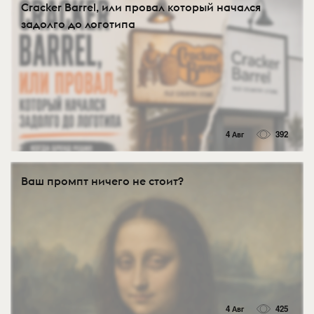
Cracker Barrel, или провал который начался
задолго до логотипа
4 Авг
392
Ваш промпт ничего не стоит?
4 Авг
425