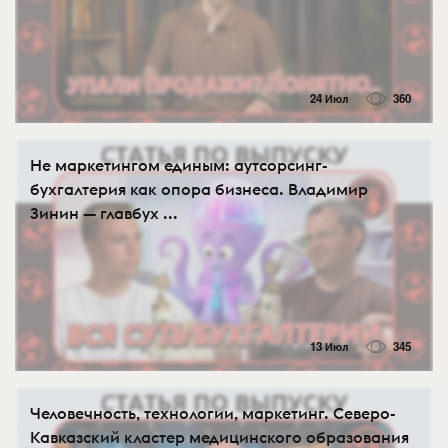
24 Июл
360
Не маркетингом единым: аутсорсинг-
бухгалтерия как опора бизнеса. Владимир
Зинин — главбух ...
13 Июл
345
Человечность, технологии, маркетинг. Северо-
Кавказский кластер медицинского образования