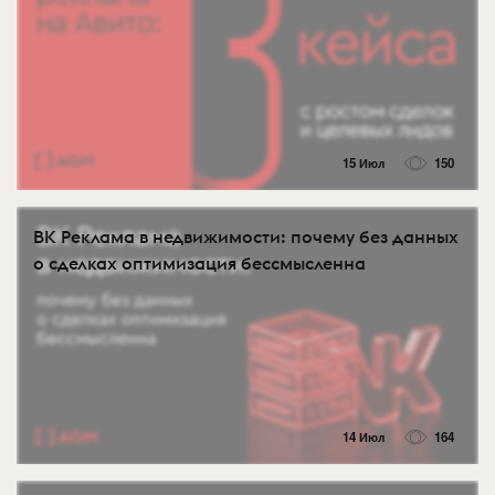
15 Июл
150
ВК Реклама в недвижимости: почему без данных
о сделках оптимизация бессмысленна
14 Июл
164