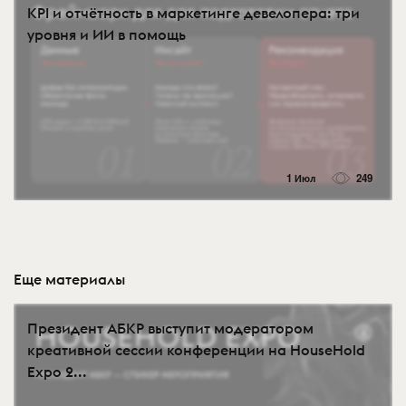
KPI и отчётность в маркетинге девелопера: три
уровня и ИИ в помощь
1 Июл
249
Еще материалы
Президент АБКР выступит модератором
креативной сессии конференции на HouseHold
Expo 2...