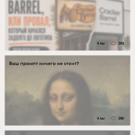
4 Авг
263
Ваш промпт ничего не стоит?
4 Авг
290