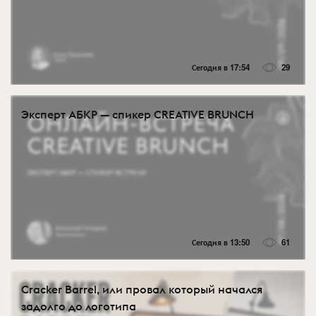
Сегодня в 17:54
29
Эксперт АБКР — спикер CREATIVE BRUNCH
Сегодня в 13:50
61
Cracker Barrel, или провал который начался
задолго до логотипа