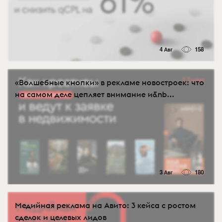
4 Авг
158
«Волшебные кнопки» в рекламе новостроек: что
на самом деле цепляет внимание и&nb...
3 Авг
180
Медийная реклама на Авито: 3 кейса с ростом
сделок и целевых лидов