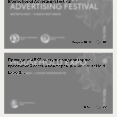
International Advertising Festival
Вчера в 18:56
100
Президент АБКР выступит модератором
креативной сессии конференции на HouseHold
Expo 2...
6 Авг
250