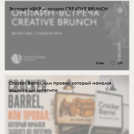
Эксперт АБКР — спикер CREATIVE BRUNCH
6 Авг
241
Cracker Barrel, или провал который начался
задолго до логотипа