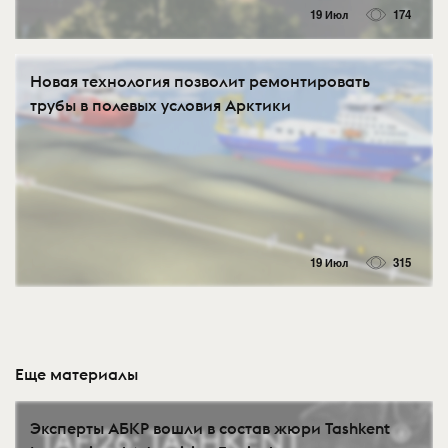
19 Июл
174
Новая технология позволит ремонтировать
трубы в полевых условия Арктики
19 Июл
315
Еще материалы
Эксперты АБКР вошли в состав жюри Tashkent