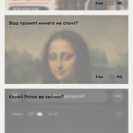
4 Авг
383
Ваш промпт ничего не стоит?
4 Авг
416
Какой Ротко вы сейчас?