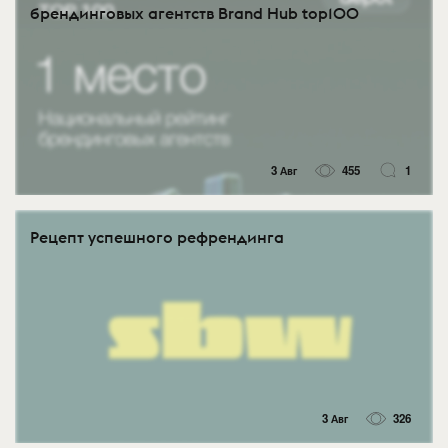
брендинговых агентств Brand Hub top100
3 Авг
455
1
Рецепт успешного рефрендинга
3 Авг
326