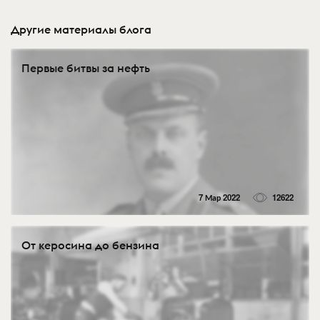
Другие материалы блога
Первые битвы за нефть
7 Мар 2022
12622
От керосина до бензина