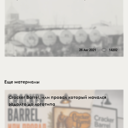
26 Авг 2021
14202
Еще материалы
Cracker Barrel, или провал который начался
задолго до логотипа