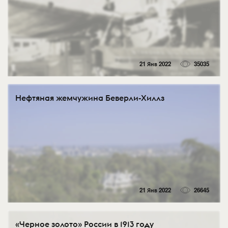
21 Янв 2022
35035
Нефтяная жемчужина Беверли-Хиллз
21 Янв 2022
26645
«Черное золото» России в 1913 году