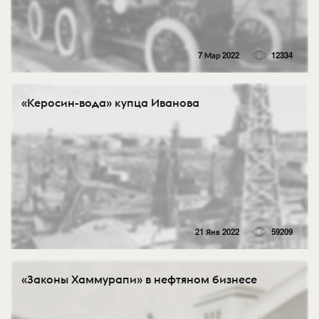
7 Мар 2022
12334
«Керосин-вода» купца Иванова
21 Янв 2022
59209
«Законы Хаммурапи» в нефтяном бизнесе