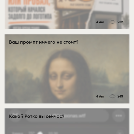
4 Авг
232
Ваш промпт ничего не стоит?
4 Авг
249
Какой Ротко вы сейчас?