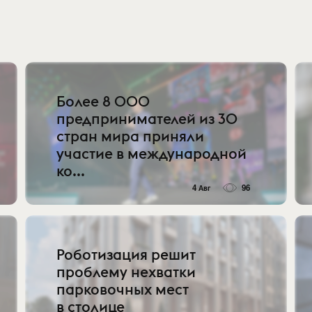
Более 8 000
предпринимателей из 30
стран мира приняли
участие в международной
ко...
4 Авг
96
Роботизация решит
проблему нехватки
парковочных мест
в столице