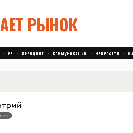
итрий
аться