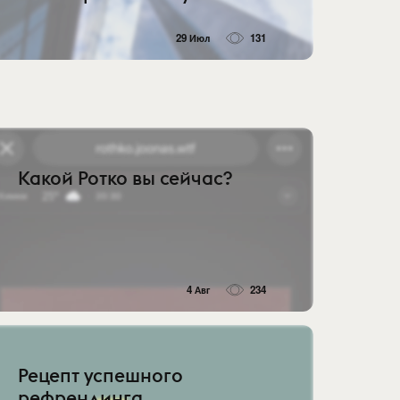
29 Июл
131
Какой Ротко вы сейчас?
4 Авг
234
Рецепт успешного
рефрендинга