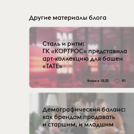
Другие материалы блога
Сталь и ритм:
ГК «КОРТРОС» представила
арт-коллекцию для башен
«TATE»
Вчера в 14:20
61
Демографический баланс:
как брендам продавать
и старшим, и младшим