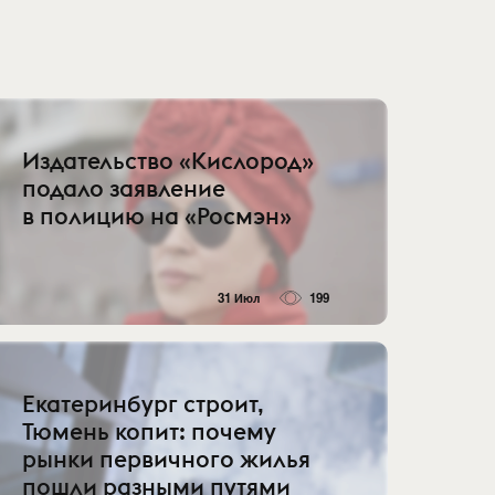
Издательство «Кислород»
подало заявление
в полицию на «Росмэн»
31 Июл
199
Екатеринбург строит,
Тюмень копит: почему
рынки первичного жилья
пошли разными путями