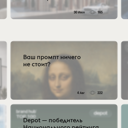
30 Июл
165
Ваш промпт ничего
не стоит?
4 Авг
222
Depot — победитель
Национального рейтинга