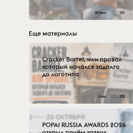
30 Июл
141
Еще материалы
Cracker Barrel, или провал
который начался задолго
до логотипа
4 Авг
220
POPAI RUSSIA AWARDS 2026
открыл приём заявок