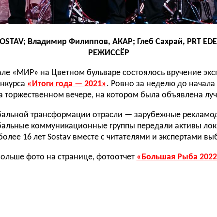
SOSTAV; Владимир Филиппов, АКАР; Глеб Сахрай, PRT ED
РЕЖИССЁР
але «МИР» на Цветном бульваре состоялось вручение эк
нкурса
«Итоги года — 2021»
. Ровно за неделю до начал
а торжественном вечере, на котором была объявлена лу
бальной трансформации отрасли — зарубежные рекламо
лобальные коммуникационные группы передали активы ло
лее 16 лет Sostav вместе с читателями и экспертами вы
ольше фото на странице, фотоотчет
«Большая Рыба 202