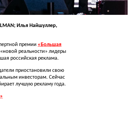
ELMAN; Илья Найшуллер,
спертной премии
«Большая
а «новой реальности» лидеры
чшая российская реклама.
датели приостановили свою
кальным инвесторам. Сейчас
бирает лучшую рекламу года.
2»